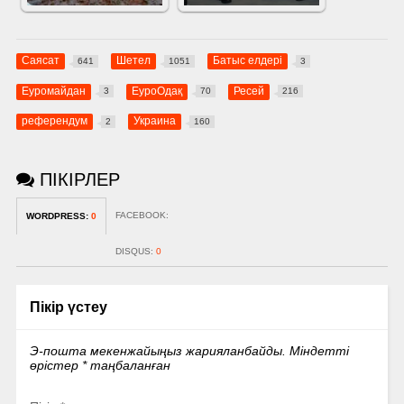
Саясат
Шетел
Батыс елдері
641
1051
3
Еуромайдан
ЕуроОдақ
Ресей
3
70
216
референдум
Украина
2
160
ПІКІРЛЕР
FACEBOOK:
WORDPRESS:
0
DISQUS:
0
Пікір үстеу
Э-пошта мекенжайыңыз жарияланбайды.
Міндетті
өрістер
*
таңбаланған