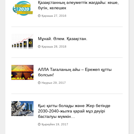
Қазақстанның әлеуметтік жағдайы: кеше,
бүгін, келешек
Қараша 27, 2016
Мұнай. Әлем. Қазақстан.
Қараша 28, 2018
АЛЛА Тағаланың айы – Ережеп құтты
болсын!
Наурыз 29, 2017
Қыс қатты болады және Жер бетінде
2030-2040­-жылға қарай мұз дәуірі
басталуы мүмкін…
Қыркүйек 19, 2017