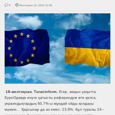
0
Желтоқсан 18, 2016 21:08
18-желтоқсан. Turaninform.
Егер, жақын уақытта
ЕуроОдаққа енуге қатысты референдум өте қалса,
украиндықтардың 60,7%­-ы мұндай ойды қолдауы
мүмкін… Қарсылар да аз емес: 23,8%. Бұл туралы 24-­