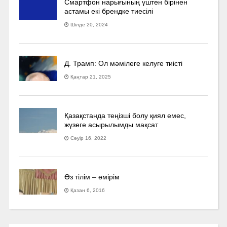
Смартфон нарығының үштен бірінен
астамы екі брендке тиесілі
Шілде 20, 2024
Д. Трамп: Ол мәмілеге келуге тиісті
Қаңтар 21, 2025
Қазақстанда теңізші болу қиял емес,
жүзеге асырылымды мақсат
Сәуір 16, 2022
Өз тілім – өмірім
Қазан 6, 2016