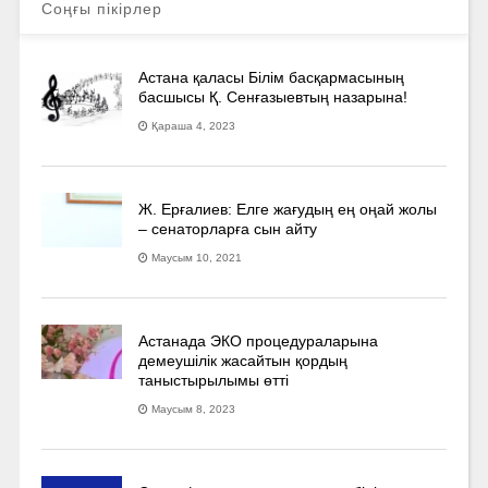
Соңғы пікірлер
Астана қаласы Білім басқармасының
басшысы Қ. Сенғазыевтың назарына!
Қараша 4, 2023
Ж. Ерғалиев: Елге жағудың ең оңай жолы
– сенаторларға сын айту
Маусым 10, 2021
Астанада ЭКО процедураларына
демеушілік жасайтын қордың
таныстырылымы өтті
Маусым 8, 2023