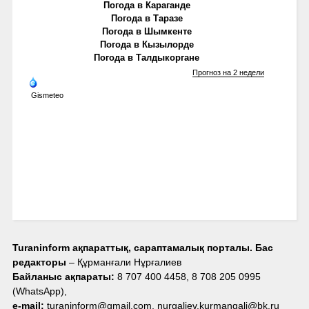
Погода в Караганде
Погода в Таразе
Погода в Шымкенте
Погода в Кызылорде
Погода в Талдыкоргане
Прогноз на 2 недели
Gismeteo
Turaninform ақпараттық, сараптамалық порталы. Бас
редакторы
– Құрманғали Нұрғалиев
Байланыс ақпараты:
8 707 400 4458, 8 708 205 0995
(WhatsApp),
e-mail:
turaninform@gmail.com, nurgaliev.kurmangali@bk.ru