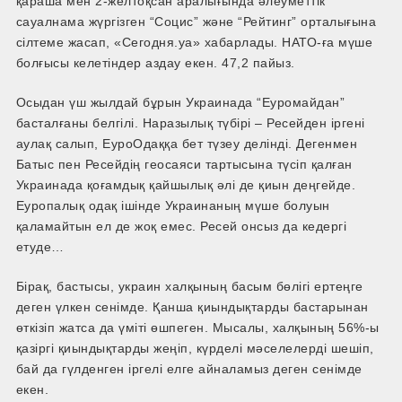
қараша мен 2-­желтоқсан аралығында әлеуметтік
сауалнама жүргізген “Социс” және “Рейтинг” орталығына
сілтеме жасап, «Сегодня.уа» хабарлады. НАТО-­ға мүше
болғысы келетіндер аздау екен. 47,2 пайыз.
Осыдан үш жылдай бұрын Украинада “Еуромайдан”
басталғаны белгілі. Наразылық түбірі – Ресейден іргені
аулақ салып, ЕуроОдаққа бет түзеу делінді. Дегенмен
Батыс пен Ресейдің геосаяси тартысына түсіп қалған
Украинада қоғамдық қайшылық әлі де қиын деңгейде.
Еуропалық одақ ішінде Украинаның мүше болуын
қаламайтын ел де жоқ емес. Ресей онсыз да кедергі
етуде…
Бірақ, бастысы, украин халқының басым бөлігі ертеңге
деген үлкен сенімде. Қанша қиындықтарды бастарынан
өткізіп жатса да үміті өшпеген. Мысалы, халқының 56%-ы
қазіргі қиындықтарды жеңіп, күрделі мәселелерді шешіп,
бай да гүлденген іргелі елге айналамыз деген сенімде
екен.