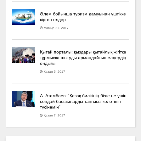
Әлем бойынша туризм дамуынан үштікке
кірген елдер
Мамыр 21, 2017
Қытай порталы: қыздары қытайлық жігітке
тұрмысқа шығуды армандайтын елдердің
ондығы
Қазан 5, 2017
А. Атамбаев: “Қазақ билігінің бізге не үшін
сондай басшыларды таңғысы келетінін
түсінемін”
Қазан 7, 2017