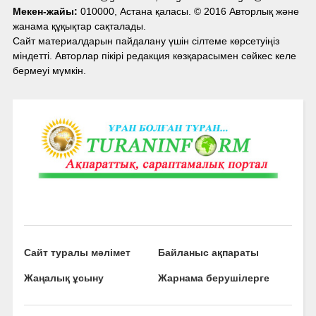
Мекен-жайы:
010000, Астана қаласы. © 2016 Авторлық және
жанама құқықтар сақталады.
Сайт материалдарын пайдалану үшін сілтеме көрсетуіңіз
міндетті. Авторлар пікірі редакция көзқарасымен сәйкес келе
бермеуі мүмкін.
Сайт туралы мәлімет
Байланыс ақпараты
Жаңалық ұсыну
Жарнама берушілерге