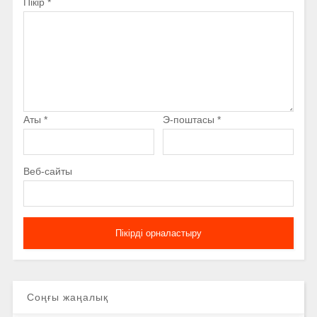
Пікір
*
Аты
*
Э-поштасы
*
Веб-сайты
Соңғы жаңалық