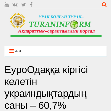
МӘЗІР
ЕуроОдаққа кіргісі
келетін
украиндықтардың
саны – 60,7%