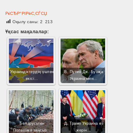
РќСЂР°РІРёС‚СЃСЏ
Оқылу саны:
2 213
Ұқсас мақалалар:
Украиндіктердің үштен
В. Путин Дж. Бушқа
екісі…
Украина мен…
Беларусьтен
Д. Трамп Украина өз
Польшаға заңсыз…
жерін…