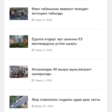
Өзен табанынан вермахт кезіндегі
мотоцикл табылды
Тамыз 8, 2026
Еуропа елдері: өрт шығыны €3
миллиардтың үстіне шықты
Тамыз 4, 2026
Испаниядан 40 мыңға жуық мигрант
шығарылды
Тамыз 1, 2026
Жер сілкінісінен ондаған адам қаза тапты
Шілде 30, 2026