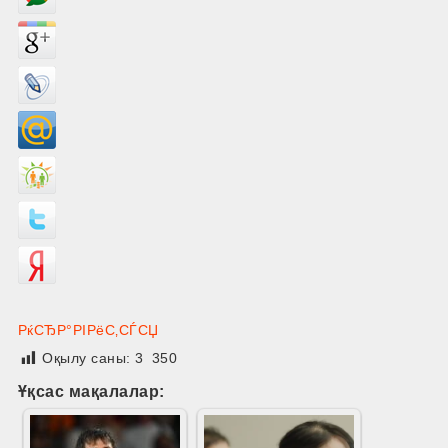
РќСЂР°РІРёС‚СЃСЏ
Оқылу саны:
3 350
Ұқсас мақалалар: