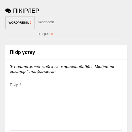
ПІКІРЛЕР
FACEBOOK:
WORDPRESS:
0
DISQUS:
0
Пікір үстеу
Э-пошта мекенжайыңыз жарияланбайды.
Міндетті
өрістер
*
таңбаланған
Пікір
*