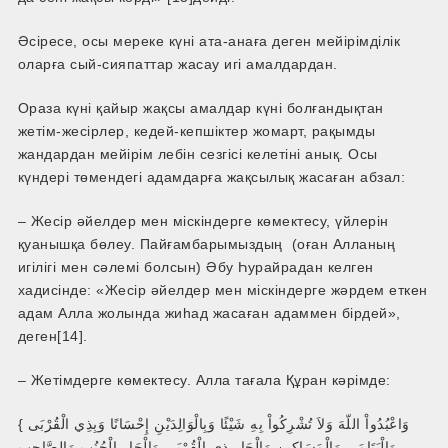
Әсіресе, осы мереке күні ата-анаға деген мейірімділік
оларға сый-сияпаттар жасау игі амалдардан.
Ораза күні қайыр жақсы амалдар күні болғандықтан
жетім-жесірлер, кедей-кепшіктер жомарт, рақымды
жандардан мейірім лебін сезгісі келетіні анық. Осы
күндері төмендегі адамдарға жақсылық жасаған абзал:
– Жесір әйелдер мен міскіндерге көмектесу, үйлерін
қуанышқа бөлеу. Пайғамбарымыздың (оған Алланың
игілігі мен сәлемі болсын) Әбу Һурайрадан келген
хадисінде: «Жесір әйелдер мен міскіндерге жәрдем еткен
адам Алла жолында жиһад жасаған адаммен бірдей»,
деген[14].
– Жетімдерге көмектесу. Алла тағала Құран кәрімде:
{ وَاعْبُدُواْ اللّهَ وَلاَ تُشْرِكُواْ بِهِ شَيْئًا وَبِالْوَالِدَيْنِ إِحْسَانًا وَبِذِي الْقُرْبَى
وَالْيَتَامَى وَالْمَسَاكِينِ وَالْجَارِ ذِي الْقُرْبَى وَالْجَارِ الْجُنُبِ وَالصَّاحِبِ