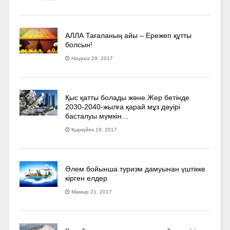
АЛЛА Тағаланың айы – Ережеп құтты
болсын!
Наурыз 29, 2017
Қыс қатты болады және Жер бетінде
2030-2040­-жылға қарай мұз дәуірі
басталуы мүмкін…
Қыркүйек 19, 2017
Әлем бойынша туризм дамуынан үштікке
кірген елдер
Мамыр 21, 2017