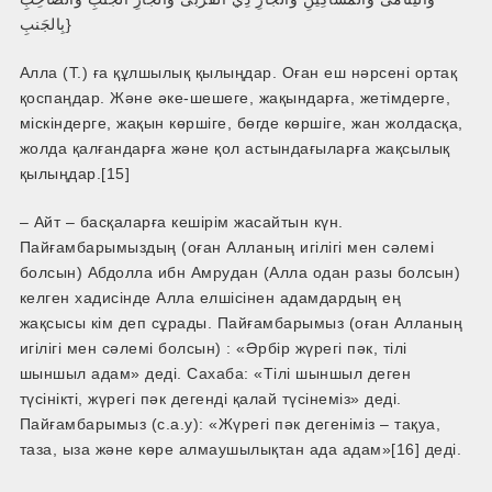
بِالجَنبِ}
Алла (Т.) ға құлшылық қылыңдар. Оған еш нәрсені ортақ
қоспаңдар. Және әке-шешеге, жақындарға, жетімдерге,
міскіндерге, жақын көршіге, бөгде көршіге, жан жолдасқа,
жолда қалғандарға және қол астындағыларға жақсылық
қылыңдар.[15]
– Айт – басқаларға кешірім жасайтын күн.
Пайғамбарымыздың (оған Алланың игілігі мен сәлемі
болсын) Абдолла ибн Амрудан (Алла одан разы болсын)
келген хадисінде Алла елшісінен адамдардың ең
жақсысы кім деп сұрады. Пайғамбарымыз (оған Алланың
игілігі мен сәлемі болсын) : «Әрбір жүрегі пәк, тілі
шыншыл адам» деді. Сахаба: «Тілі шыншыл деген
түсінікті, жүрегі пәк дегенді қалай түсінеміз» деді.
Пайғамбарымыз (с.а.у): «Жүрегі пәк дегеніміз – тақуа,
таза, ыза және көре алмаушылықтан ада адам»[16] деді.