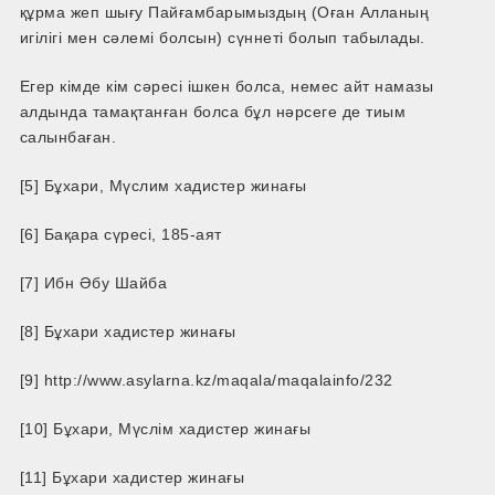
құрма жеп шығу Пайғамбарымыздың (Оған Алланың
игілігі мен сәлемі болсын) сүннеті болып табылады.
Егер кімде кім сәресі ішкен болса, немес айт намазы
алдында тамақтанған болса бұл нәрсеге де тиым
салынбаған.
[5] Бұхари, Мүслим хадистер жинағы
[6] Бақара сүресі, 185-аят
[7] Ибн Әбу Шайба
[8] Бұхари хадистер жинағы
[9] http://www.asylarna.kz/maqala/maqalainfo/232
[10] Бұхари, Мүслім хадистер жинағы
[11] Бұхари хадистер жинағы