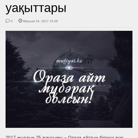
уақыттары
0
Маусым 24, 2017 23:38
2017 жылдың 25 маусымы – Ораза айттың бірінші күні