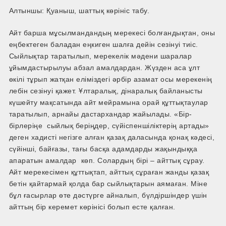
Алтыншы: Қуаныш, шаттық көрініс табу.
Айт барша мұсылмандандың мерекесі болғандықтан, оны
еңбектеген баладан еңкиген шалға дейін сезінуі тиіс.
Сыйлықтар таратылып, мерекелік мәдени шаралар
ұйымдастырылуы абзал амалдардан. Жүзден аса ұлт
өкілі тұрып жатқан еліміздегі әрбір азамат осы мерекенің
лебін сезінуі қажет. Ұлтаралық, дінаралық байланысты
күшейту мақсатында айт мейрамына орай құттықтаулар
таратылып, арнайы дастархандар жайылады. «Бір-
бірлеріңе сыйлық беріңдер, сүйіспеншіліктерің артады»
деген хадисті негізге алған қазақ даласында қонақ кәдесі,
сүйінші, байғазы, тағы басқа адамдарды жақындыққа
апаратын амалдар көп. Солардың бірі – айттық сұрау.
Айт мерекесімен құттықтап, айттық сұраған жанды қазақ
бетін қайтармай қолда бар сыйлықтарын аямаған. Міне
бұл ғасырлар өте дәстүрге айналып, бүлдіршіндер үшін
айттың бір керемет көрінісі болып есте қалған.