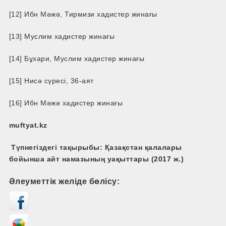
[12] Ибн Мәжә, Тирмизи хадистер жинағы
[13] Муслим хадистер жинағы
[14] Бұхари, Муслим хадистер жинағы
[15] Нисә сүресі, 36-аят
[16] Ибн Мәжә хадистер жинағы
muftyat.kz
Түпнегіздегі тақырыбы: Қазақстан қалалары
бойынша айт намазының уақыттары (2017 ж.)
Әлеуметтік желіде бөлісу: