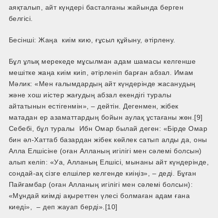
аяқталып, айт күндері басталғаны жайында берген
белгісі.
Бесінші: Жаңа киім кию, ғұсыл құйыну, әтірлену.
Бұл ұлық мерекеде мұсылман адам шамасы келгенше
мешітке жаңа киім киіп, әтірленіп барған абзал. Имам
Мәлик: «Мен ғалымдардың айт күндерінде жасанудың
және хош иістер жағудың абзал екендігі туралы
айтатынын естігенмін», – дейтін. Дегенмен, жібек
матадан ер азаматтардың бойын аулақ ұстағаны жөн.[9]
Себебі, бұл туралы Ибн Омар былай деген: «Бірде Омар
бин әл-Хаттаб базардан жібек көйлек сатып алды да, оны
Алла Елшісіне (оған Алланың игілігі мен сәлемі болсын)
алып келіп: «Уа, Алланың Елшісі, мынаны айт күндерінде,
сондай-ақ сізге елшілер келгенде киіңіз», – деді. Бұған
Пайғамбар (оған Алланың игілігі мен сәлемі болсын):
«Мұндай киімді ақыреттен үлесі болмаған адам ғана
киеді», – деп жауап берді».[10]