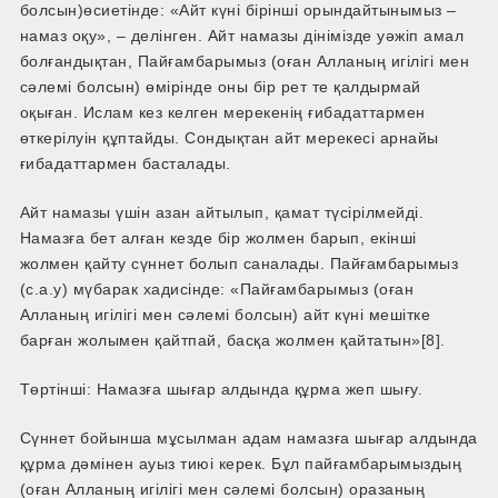
болсын)өсиетiнде: «Айт күнi бiрiншi орындайтынымыз –
намаз оқу», – делiнген. Айт намазы дiнiмiзде уәжіп амал
болғандықтан, Пайғамбарымыз (оған Алланың игілігі мен
сәлемі болсын) өмiрiнде оны бiр рет те қалдырмай
оқыған. Ислам кез келген мерекенiң ғибадаттармен
өткерiлуiн құптайды. Сондықтан айт мерекесі арнайы
ғибадаттармен басталады.
Айт намазы үшін азан айтылып, қамат түсірілмейді.
Намазға бет алған кезде бір жолмен барып, екінші
жолмен қайту сүннет болып саналады. Пайғамбарымыз
(с.а.у) мүбарак хадисінде: «Пайғамбарымыз (оған
Алланың игілігі мен сәлемі болсын) айт күні мешітке
барған жолымен қайтпай, басқа жолмен қайтатын»[8].
Төртінші: Намазға шығар алдында құрма жеп шығу.
Сүннет бойынша мұсылман адам намазға шығар алдында
құрма дәмінен ауыз тиюі керек. Бұл пайғамбарымыздың
(оған Алланың игілігі мен сәлемі болсын) оразаның