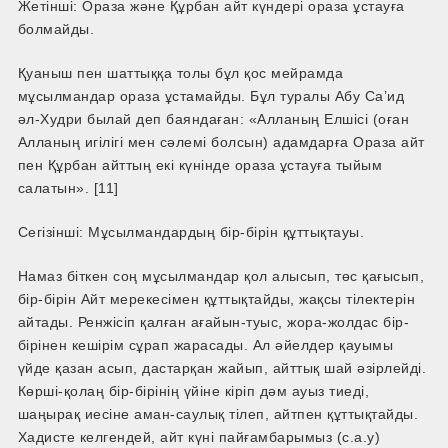
Жетінші: Ораза және Құрбан айт күндері ораза ұстауға
болмайды.
Қуаныш пен шаттыққа толы бұл қос мейрамда
мұсылмандар ораза ұстамайды. Бұл туралы Абу Са’ид
әл-Худри былай деп баяндаған: «Алланың Елшісі (оған
Алланың игілігі мен сәлемі болсын) адамдарға Ораза айт
пен Құрбан айттың екі күнінде ораза ұстауға тыйым
салатын». [11]
Сегізінші: Мұсылмандардың бір-бірін құттықтауы.
Намаз біткен соң мұсылмандар қол алысып, төс қағысып,
бір-бірін Айт мерекесімен құттықтайды, жақсы тілектерін
айтады. Ренжісіп қалған ағайын-туыс, жора-жолдас бір-
бірінен кешірім сұрап жарасады. Ал әйелдер қауымы
үйде қазан асып, дастарқан жайып, айттық шай әзірлейді.
Көрші-қолаң бір-бірінің үйіне кіріп дәм ауыз тиеді,
шаңырақ иесіне аман-саулық тілеп, айтпен құттықтайды.
Хадисте келгендей, айт күні пайғамбарымыз (с.а.у)