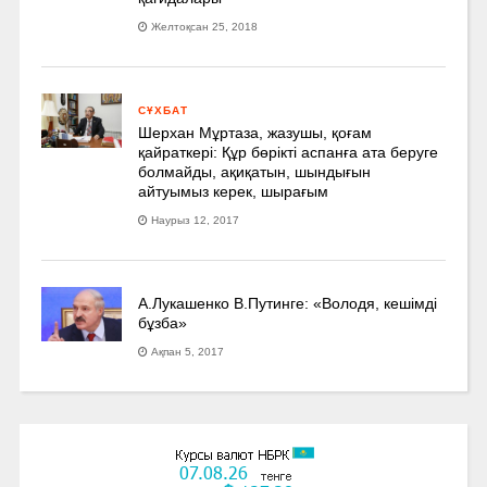
Желтоқсан 25, 2018
СҰХБАТ
Шерхан Мұртаза, жазушы, қоғам
қайраткері: Құр бөрікті аспанға ата беруге
болмайды, ақиқатын, шындығын
айтуымыз керек, шырағым
Наурыз 12, 2017
А.Лукашенко В.Путинге: «Володя, кешімді
бұзба»
Ақпан 5, 2017