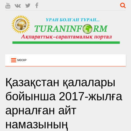
МӘЗІР
Қазақстан қалалары
бойынша 2017-жылға
арналған айт
намазының