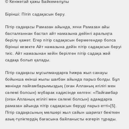
© Кенжетай қажы Байкемелұлы
Бірінші: Пітіп садақасын беру.
Пітір садақасы Рамазан айында, яғни Рамазан айы
басталғаннан бастап айт намазына дейінгі аралықта
берілу қажет. Егер пітір садақасын бермегендер болса
бірінші кезекте Айт намазына дейін пітір садақасын беруі
тиіс. Айт намазынан кейін берілген пітір садақа жәй
садақа болып қалады.
Пітір садақасы мұсылмандарға һижра жыл санауы
бойынша екінші жылы шағбан айында парыз болды. Бұл
жөнінде пайғамбарымыздың (оған Алланың игілігі мен
сәлемі болсын) мүбарак хадисінде келген: «Пайғамбар
(оған Алланың игілігі мен сәлемі болсын) адамдарға
рамазан айында пітір садақасын беруді парыз етті»[5].
Пітір садақасының мөлшері жыл сайын шариғат бекіткен
азық-түліктердің бағасына байланысты өзгеріп тұрады.