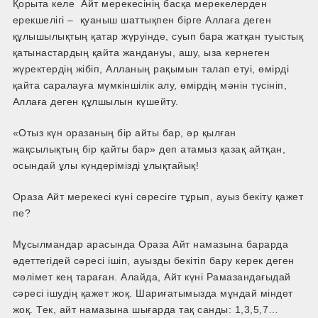
Қорыта келе Айт мерекесінің басқа мерекелерден
ерекшелігі – қуаныш шаттықпен бірге Аллаға деген
құлышылықтың қатар жүруінде, суып бара жатқан туыстық
қатынастардың қайта жандануы, ашу, ыза кернеген
жүректердің жібіп, Алланың рақымын талап етуі, өмірді
қайта саралауға мүмкіншілік алу, өмірдің мәнін түсініп,
Аллаға деген құлшылын күшейту.
«Отыз күн оразаның бір айты бар, әр қылған
жақсылықтың бір қайты бар» деп атамыз қазақ айтқан,
осындай ұлы күндерімізді ұлықтайық!
Ораза Айт мерекесі күні сәресіге тұрып, ауыз бекіту қажет
пе?
Мұсылмандар арасында Ораза Айт намазына барарда
әдеттегідей сәресі ішіп, ауызды бекітіп бару керек деген
мәлімет кең тараған. Алайда, Айт күні Рамазандағыдай
сәресі ішудің қажет жоқ. Шариғатымызда мұндай міндет
жоқ. Тек, айт намазына шығарда тақ санды: 1,3,5,7…