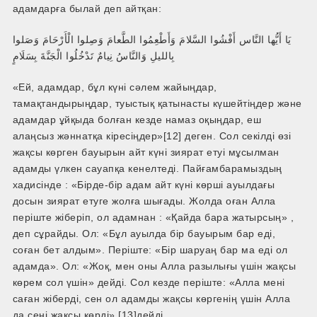
адамдарға былай деп айтқан:
يَا أَيُّها النَّاس أَفْشُوا السَّلامَ وَأَطْعِمُوا الطَّعامَ وَصِلوا الْأَرْحَامَ وَصَلوا
بِالليلِ وَالنَّاسُ نِيامٌ تَدْخُلُوا الْجَنَّةَ بِسَلَامٍ
«Ей, адамдар, бұл күні сәлем жайыңдар,
тамақтандырыңдар, туыстық қатынасты күшейтіңдер және
адамдар ұйқыда болған кезде намаз оқыңдар, еш
алаңсыз жәннатқа кіресіңдер»[12] деген. Сол секілді өзі
жақсы көрген бауырын айт күні зиярат етуі мұсылман
адамды үлкен сауапқа кенелтеді. Пайғамбарамыздың
хадисінде : «Бірде-бір адам айт күні көрші ауылдағы
досын зиярат етуге жолға шығады. Жолда оған Алла
періште жіберіп, ол адамнан : «Қайда бара жатырсың» ,
деп сұрайды. Ол: «Бұл ауылда бір бауырым бар еді,
соған бет алдым». Періште: «Бір шаруаң бар ма еді ол
адамда». Ол: «Жоқ, мен оны Алла разылығы үшін жақсы
көрем сол үшін» дейді. Сол кезде періште: «Алла мені
саған жіберді, сен ол адамды жақсы көргенің үшін Алла
да сені жақсы көрді» [13]дейді.