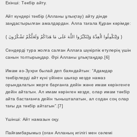
Екінші: Тәкбір айту.
Айт күндері тәкбір (Алланы ұлықтау) айту дінде
заңдастырылған амалдардан. Алла тағала Құран кәрімде:
{ وَلِتُكْمِلُوا الْعِدَّةَ وَلِتُكَبِّرُوا اللَّهَ عَلَى مَا هَدَاكُمْ وَلَعَلَّكُمْ تَشْكُرُونَ }
Сендерді тура жолға салған Аллаға шүкірлік етулерің үшін
санын толтырыңдар. Әрі Алланы ұлықтаңдар.[6]
Имам әз-Зухри былай деп баяндайтын: “Адамдар
тәкбірлерді айт күні үйінен шығар кезде намаз
орындалатын жерге барғанға дейін және имам көрінгенге
дейін айтатын. Ал имам көрінген кезде, олар имам тәкбір
айта бастағанға дейін тынышталатын, ал содан соң олар
тағы да тәкбір айтатын”.[7]
Үшінші: Айт намазын оқу.
Пайғамбарымыз (оған Алланың игілігі мен сәлемі