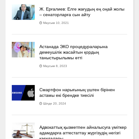
Ж. Ерғалиев: Елге жағудың ең оңай жолы
– сенаторларға сын айту
Маусым 10, 2021
Астанада ЭКО процедураларына
демеушілік жасайтын қордың
таныстырылымы өтті
Маусым 8, 2023
Смартфон нарығының үштен бірінен
астамы екі брендке тиесілі
Шілде 20, 2024
Адвокаттық қызметпен айналысуға үмiткер
адамдарға аттестаттау жүргізудің негізгі
қағидалары