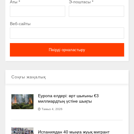
Аты
*
Э-поштасы
*
Веб-сайты
Соңғы жаңалық
Еуропа елдері: өрт шығыны €3
миллиардтың үстіне шықты
Тамыз 4, 2026
Испаниядан 40 мыңға жуық мигрант