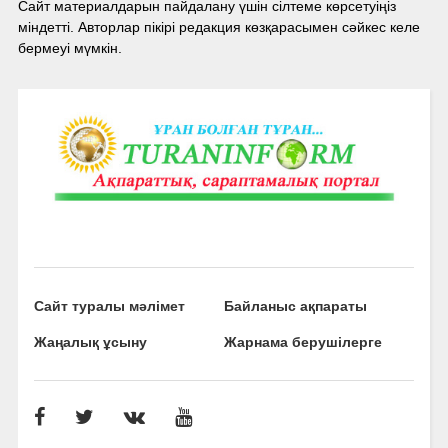
Сайт материалдарын пайдалану үшін сілтеме көрсетуіңіз
міндетті. Авторлар пікірі редакция көзқарасымен сәйкес келе
бермеуі мүмкін.
Сайт туралы мәлімет
Байланыс ақпараты
Жаңалық ұсыну
Жарнама берушілерге