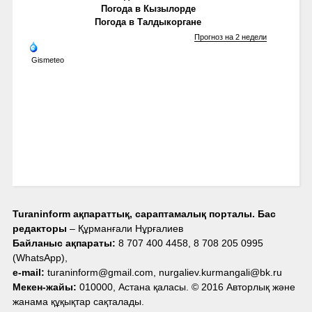
Погода в Кызылорде
Погода в Талдыкоргане
Прогноз на 2 недели
Gismeteo
Turaninform ақпараттық, сараптамалық порталы. Бас
редакторы
– Құрманғали Нұрғалиев
Байланыс ақпараты:
8 707 400 4458, 8 708 205 0995
(WhatsApp),
e-mail:
turaninform@gmail.com, nurgaliev.kurmangali@bk.ru
Мекен-жайы:
010000, Астана қаласы. © 2016 Авторлық және
жанама құқықтар сақталады.