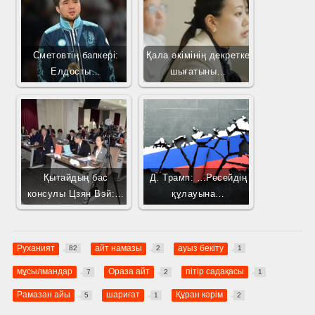
Сметовтің бапкері:
Қала әкімінің декретке
Елдосты…
шығатыны…
Қытайдың бас
Д. Трамп: …Ресейдің
консулы Цзян Вэй:…
құлауына…
Руханият
айт намазы
ауыз бекіту
82
2
1
мұсылмандар
Ораза айт
пітір садақасы
7
2
1
Рамазан айы
шариғат
Құран кәрім
5
1
2