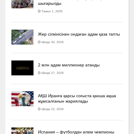
шығарылды
Тамыз 1, 2026
Жер сілкінісінен ондаған адам қаза тапты
Шілде 30, 2026
2 млн адам миллионер атанды
Шілде 27, 2026
АҚШ Иранға қарсы соғыста қанша ақша
жұмсалғанын жариялады
Шілде 22, 2026
Испания – футболдан әлем чемпионы