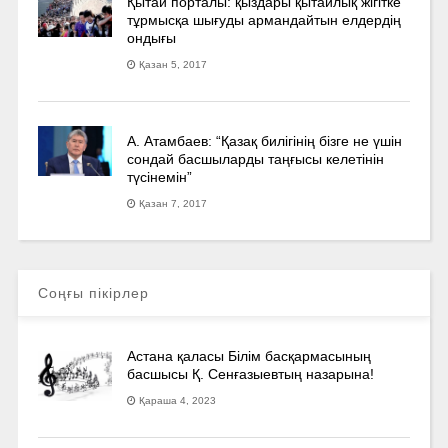
Қытай порталы: қыздары қытайлық жігітке
тұрмысқа шығуды армандайтын елдердің
ондығы
Қазан 5, 2017
А. Атамбаев: “Қазақ билігінің бізге не үшін
сондай басшыларды таңғысы келетінін
түсінемін”
Қазан 7, 2017
Соңғы пікірлер
Астана қаласы Білім басқармасының
басшысы Қ. Сенғазыевтың назарына!
Қараша 4, 2023