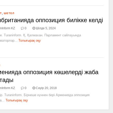
,
Т
ШЕТЕЛ
британияда оппозиция билікке келді
nInform KZ
0
Шілде 5, 2024
е. Turaninform. Қ. Қалмахан. Парламент сайлауында
ваторлар...
Толығырақ оқу
Л
енияда оппозиция көшелерді жаба
тады
nInform KZ
0
Сәуір 20, 2018
ір. Turaninform. Бірнеше күннен бері Арменияда оппозиция
а...
Толығырақ оқу