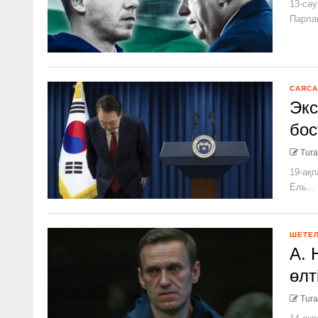
13-сәу
Парлам
САЯСА
Экс
бос
Tura
19-ақп
Ёль...
ШЕТЕ
А. 
өлт
Tura