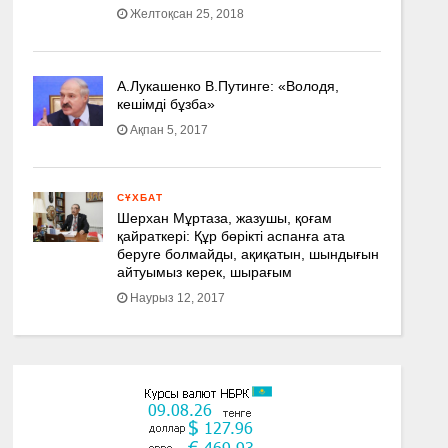
Желтоқсан 25, 2018
А.Лукашенко В.Путинге: «Володя,
кешімді бұзба»
Ақпан 5, 2017
СҰХБАТ
Шерхан Мұртаза, жазушы, қоғам
қайраткері: Құр бөрікті аспанға ата
беруге болмайды, ақиқатын, шындығын
айтуымыз керек, шырағым
Наурыз 12, 2017