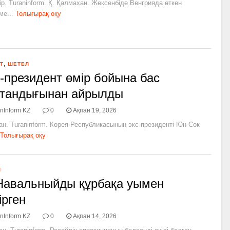
ір. Turaninform. Қ. Қалмахан. Жексенбіде Венгрияда өткен
е...
Толығырақ оқу
,
Т
ШЕТЕЛ
-президент өмір бойына бас
тандығынан айрылды
nInform KZ
0
Ақпан 19, 2026
ан. Turaninform. Корея Республикасының экс-президенті Юн Сок
Толығырақ оқу
Л
Навальныйды құрбақа уымен
ірген
nInform KZ
0
Ақпан 14, 2026