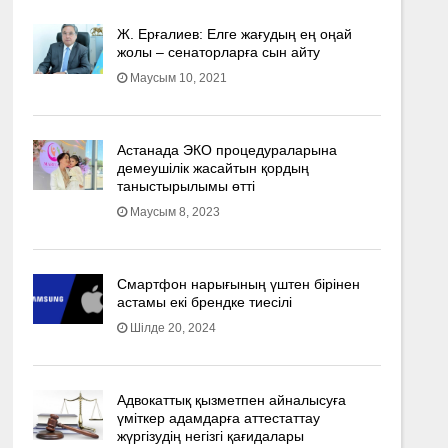
Ж. Ерғалиев: Елге жағудың ең оңай
жолы – сенаторларға сын айту
Маусым 10, 2021
Астанада ЭКО процедураларына
демеушілік жасайтын қордың
таныстырылымы өтті
Маусым 8, 2023
Смартфон нарығының үштен бірінен
астамы екі брендке тиесілі
Шілде 20, 2024
Адвокаттық қызметпен айналысуға
үмiткер адамдарға аттестаттау
жүргізудің негізгі қағидалары