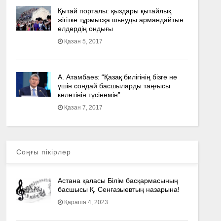
Қытай порталы: қыздары қытайлық
жігітке тұрмысқа шығуды армандайтын
елдердің ондығы
Қазан 5, 2017
А. Атамбаев: “Қазақ билігінің бізге не
үшін сондай басшыларды таңғысы
келетінін түсінемін”
Қазан 7, 2017
Соңғы пікірлер
Астана қаласы Білім басқармасының
басшысы Қ. Сенғазыевтың назарына!
Қараша 4, 2023