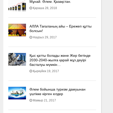
Мұнай. Әлем. Қазақстан.
Қараша 28, 2018
АЛЛА Тағаланың айы – Ережеп құтты
болсын!
Наурыз 29, 2017
Қыс қатты болады және Жер бетінде
2030-2040­-жылға қарай мұз дәуірі
басталуы мүмкін…
Қыркүйек 19, 2017
Әлем бойынша туризм дамуынан
үштікке кірген елдер
Мамыр 21, 2017