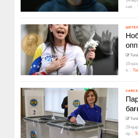
14-ақп
сая...
ШЕТЕ
Ноб
опп
Tura
10-қаз
о...
То
САЯСА
Пар
бағ
Tura
29-қыр
пр...
Т