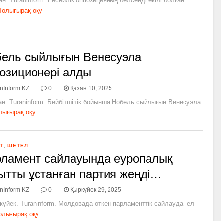
ан. Turaninform. Ресейлік оппозицияның белсенді өкілі болған
Толығырақ оқу
Л
ель сыйлығын Венесуэла
озиционері алды
nInform KZ
0
Қазан 10, 2025
ан. Turaninform. Бейбітшілік бойынша Нобель сыйлығын Венесуэла
лығырақ оқу
,
Т
ШЕТЕЛ
ламент сайлауында еуропалық
ытты ұстанған партия жеңді…
nInform KZ
0
Қыркүйек 29, 2025
күйек. Turaninform. Молдовада өткен парламенттік сайлауда, ел
олығырақ оқу