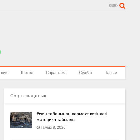
ІЗДЕУ
анұя
Шетел
Сараптама
Сұхбат
Таным
Соңғы жаңалық
Өзен табанынан вермахт кезіндегі
мотоцикл табылды
Тамыз 8, 2026