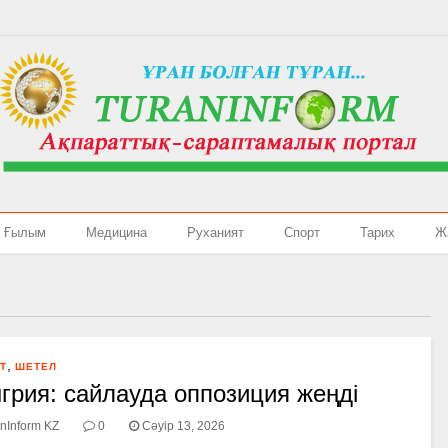
Ғылым
Медицина
Руханият
Спорт
Тарих
Ж
,
Т
ШЕТЕЛ
грия: сайлауда оппозиция жеңді
nInform KZ
0
Сәуір 13, 2026