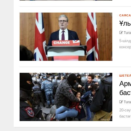
САЯСА
Ұлы
Tura
5-шілд
консер
ШЕТЕ
Арм
бас
Tura
20-сәу
бастағ