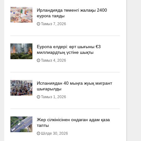
Ирландияда төменгі жалақы 2400
еуроға таяды
Тамыз 7, 2026
Еуропа елдері: өрт шығыны €3
миллиардтың үстіне шықты
Тамыз 4, 2026
Испаниядан 40 мыңға жуық мигрант
шығарылды
Тамыз 1, 2026
Жер сілкінісінен ондаған адам қаза
тапты
Шілде 30, 2026