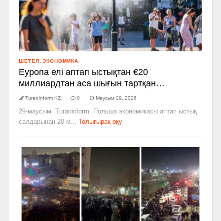
ШЕТЕЛ
,
ЭКОНОМИКА
Еуропа елі аптап ыстықтан €20
миллиардтан аса шығын тартқан…
TuranInform KZ
0
Маусым 29, 2026
29-маусым. Turaninform. Польша экономикасы аптап ыстық
салдарынан 20 м...
Толығырақ оқу