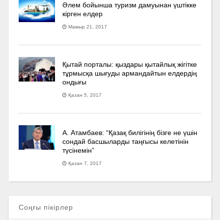
Әлем бойынша туризм дамуынан үштікке
кірген елдер
Мамыр 21, 2017
Қытай порталы: қыздары қытайлық жігітке
тұрмысқа шығуды армандайтын елдердің
ондығы
Қазан 5, 2017
А. Атамбаев: “Қазақ билігінің бізге не үшін
сондай басшыларды таңғысы келетінін
түсінемін”
Қазан 7, 2017
Соңғы пікірлер