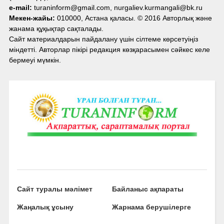
e-mail:
turaninform@gmail.com, nurgaliev.kurmangali@bk.ru
Мекен-жайы:
010000, Астана қаласы. © 2016 Авторлық және
жанама құқықтар сақталады.
Сайт материалдарын пайдалану үшін сілтеме көрсетуіңіз
міндетті. Авторлар пікірі редакция көзқарасымен сәйкес келе
бермеуі мүмкін.
Сайт туралы мәлімет
Байланыс ақпараты
Жаңалық ұсыну
Жарнама берушілерге