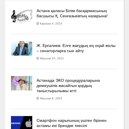
Астана қаласы Білім басқармасының
басшысы Қ. Сенғазыевтың назарына!
Қараша 4, 2023
Ж. Ерғалиев: Елге жағудың ең оңай жолы
– сенаторларға сын айту
Маусым 10, 2021
Астанада ЭКО процедураларына
демеушілік жасайтын қордың
таныстырылымы өтті
Маусым 8, 2023
Смартфон нарығының үштен бірінен
астамы екі брендке тиесілі