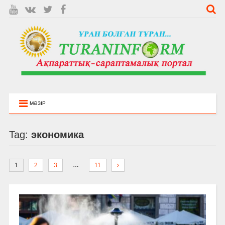
МӘЗІР
Tag:
экономика
…
1
2
3
11