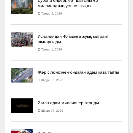
Еуропа елдері: өрт шығыны €3
миллиардтың үстіне шықты
Тамыз 4, 2026
Испаниядан 40 мыңға жуық мигрант
шығарылды
Тамыз 1, 2026
Жер сілкінісінен ондаған адам қаза тапты
Шілде 30, 2026
2 млн адам миллионер атанды
Шілде 27, 2026