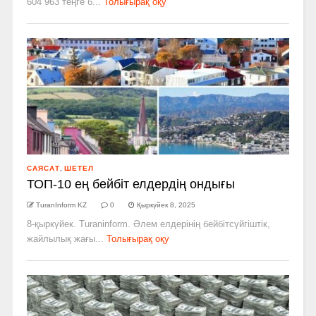
604 963 теңге б...
Толығырақ оқу
САЯСАТ
,
ШЕТЕЛ
ТОП-10 ең бейбіт елдердің ондығы
TuranInform KZ
0
Қыркүйек 8, 2025
8-қыркүйек. Turaninform. Әлем елдерінің бейбітсүйгіштік,
жайлылық жағы...
Толығырақ оқу