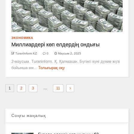
ЭКОНОМИКА
Миллиардері көп елдердің ондығы
TuranInform KZ
0
Маусым 2, 2025
2-маусым. Turaninform. Қ. Қалмахан. Бүгінгі күні дүние жүзі
бойынша ми...
Толығырақ оқу
…
1
2
3
11
Соңғы жаңалық