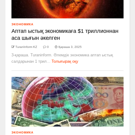
ЭКОНОМИКА
Аптап ыстық экономикаға $1 триллионнан
аса шығын әкелген
TuranInform KZ
0
Қараша 3, 2025
3-қараша. Turaninform. Әлемдік экономика аптап ыстық
салдарынан 1 трил...
Толығырақ оқу
ЭКОНОМИКА