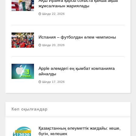
АҚШ Иранға қарсы соғыста қанша ақша
жұмсалғанын жариялады
Шілде 22, 2026
Испания – футболдан әлем чемпионы
Шілде 20, 2026
Apple әлемдегі ең қымбат компанияға
айналды
Шілде 17, 2026
Көп оқылғандар
Қазақстанның әлеуметтік жағдайы: кеше,
бүгін, келешек