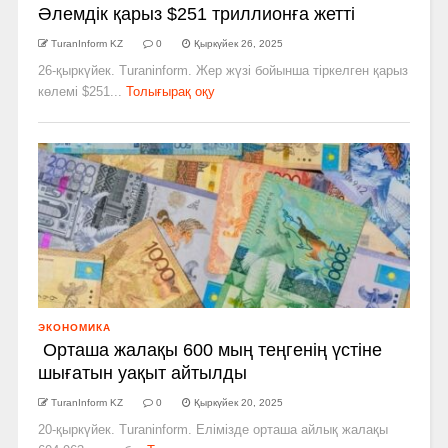
Әлемдік қарыз $251 триллионға жетті
TuranInform KZ
0
Қыркүйек 26, 2025
26-қыркүйек. Turaninform. Жер жүзі бойынша тіркелген қарыз
көлемі $251...
Толығырақ оқу
ЭКОНОМИКА
Орташа жалақы 600 мың теңгенің үстіне
шығатын уақыт айтылды
TuranInform KZ
0
Қыркүйек 20, 2025
20-қыркүйек. Turaninform. Елімізде орташа айлық жалақы