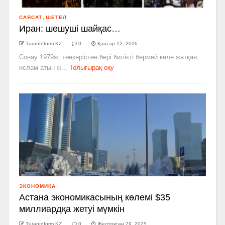
САЯСАТ
,
ШЕТЕЛ
Иран: шешуші шайқас…
TuranInform KZ
0
Қаңтар 12, 2026
Сонау 1979ж. төңкерістен бері билікті бермей келе жатқан,
ислам атын ж...
Толығырақ оқу
ЭКОНОМИКА
Астана экономикасының көлемі $35
миллиардқа жетуі мүмкін
TuranInform KZ
0
Желтоқсан 29, 2025