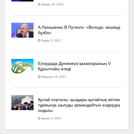
Шілде 20, 2024
А.Лукашенко В.Путинге: «Володя, кешімді
бұзба»
Ақпан 5, 2017
Елордада Дүниежүзі қазақтарының V
Құрылтайы өтеді
Маусым 15, 2017
Қытай порталы: қыздары қытайлық жігітке
тұрмысқа шығуды армандайтын елдердің
ондығы
Қазан 5, 2017