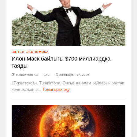
ШЕТЕЛ
,
ЭКОНОМИКА
Илон Маск байлығы $700 миллиардқа
таяды
TuranInform KZ
0
Желтоқсан 17, 2025
17-желтоқсан. Turaninform. Онсыз да әлем байларын бастап
келе жатқан ә...
Толығырақ оқу