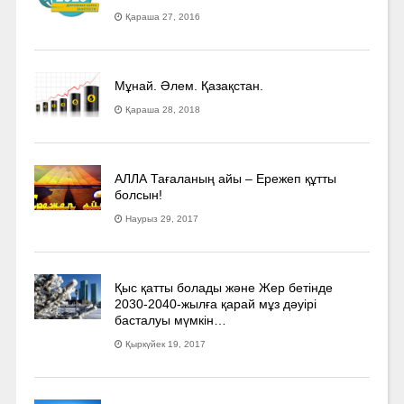
Қараша 27, 2016
Мұнай. Әлем. Қазақстан.
Қараша 28, 2018
АЛЛА Тағаланың айы – Ережеп құтты
болсын!
Наурыз 29, 2017
Қыс қатты болады және Жер бетінде
2030-2040­-жылға қарай мұз дәуірі
басталуы мүмкін…
Қыркүйек 19, 2017