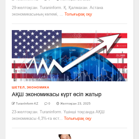
29-желтоқсан. Turaninform. Қ. Қалмахан. Астана
экономикасының көлемі, ...
Толығырақ оқу
ШЕТЕЛ
,
ЭКОНОМИКА
АҚШ экономикасы күрт өсіп жатыр
TuranInform KZ
0
Желтоқсан 23, 2025
23-желтоқсан. Turaninform. Үшінші тоқсанда АҚШ
экономикасы 4,3%-ға өст...
Толығырақ оқу