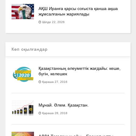
АҚШ Иранға қарсы соғыста қанша ақша
жұмсалғанын жариялады
Шілде 22, 2026
Көп оқылғандар
Қазақстанның әлеуметтік жағдайы: кеше,
бүгін, келешек
Қараша 27, 2016
Мұнай. Әлем. Қазақстан.
Қараша 28, 2018