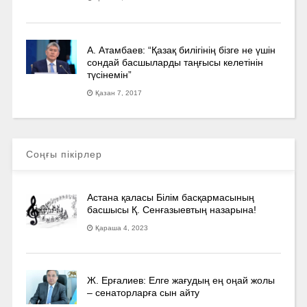
А. Атамбаев: “Қазақ билігінің бізге не үшін
сондай басшыларды таңғысы келетінін
түсінемін”
Қазан 7, 2017
Соңғы пікірлер
Астана қаласы Білім басқармасының
басшысы Қ. Сенғазыевтың назарына!
Қараша 4, 2023
Ж. Ерғалиев: Елге жағудың ең оңай жолы
– сенаторларға сын айту