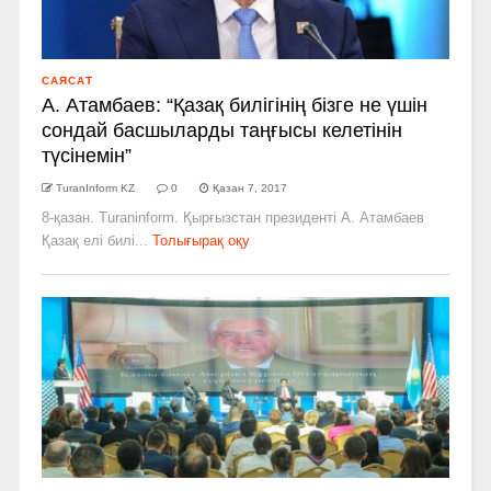
САЯСАТ
А. Атамбаев: “Қазақ билігінің бізге не үшін
сондай басшыларды таңғысы келетінін
түсінемін”
TuranInform KZ
0
Қазан 7, 2017
8-қазан. Turaninform. Қырғызстан президенті А. Атамбаев
Қазақ елі билі...
Толығырақ оқу