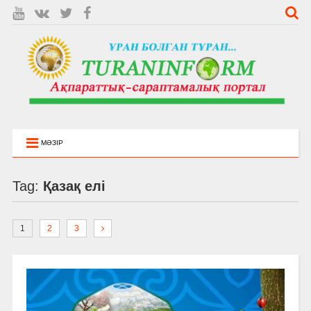
МӘЗІР
Tag:
Қазақ елі
1
2
3