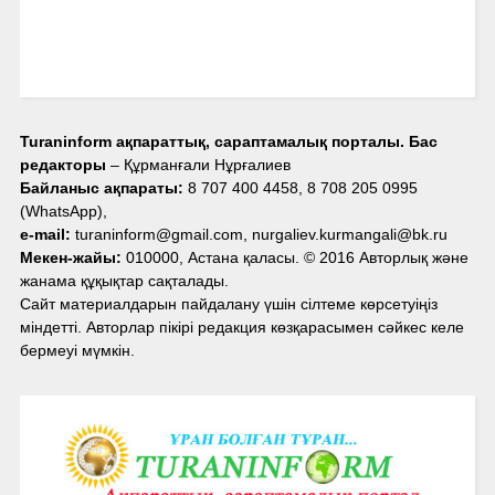
Turaninform ақпараттық, сараптамалық порталы. Бас
редакторы
– Құрманғали Нұрғалиев
Байланыс ақпараты:
8 707 400 4458, 8 708 205 0995
(WhatsApp),
e-mail:
turaninform@gmail.com, nurgaliev.kurmangali@bk.ru
Мекен-жайы:
010000, Астана қаласы. © 2016 Авторлық және
жанама құқықтар сақталады.
Сайт материалдарын пайдалану үшін сілтеме көрсетуіңіз
міндетті. Авторлар пікірі редакция көзқарасымен сәйкес келе
бермеуі мүмкін.