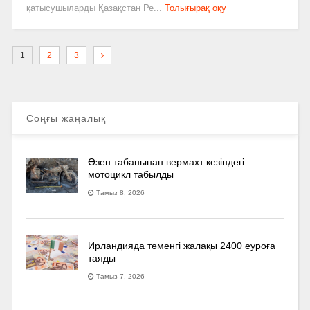
қатысушыларды Қазақстан Ре...
Толығырақ оқу
1
2
3
Соңғы жаңалық
Өзен табанынан вермахт кезіндегі
мотоцикл табылды
Тамыз 8, 2026
Ирландияда төменгі жалақы 2400 еуроға
таяды
Тамыз 7, 2026