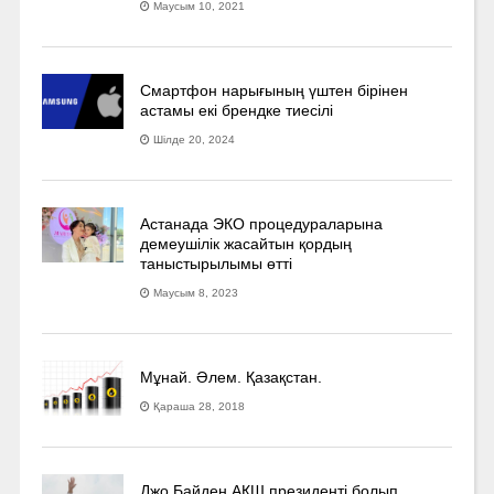
Маусым 10, 2021
Смартфон нарығының үштен бірінен
астамы екі брендке тиесілі
Шілде 20, 2024
Астанада ЭКО процедураларына
демеушілік жасайтын қордың
таныстырылымы өтті
Маусым 8, 2023
Мұнай. Әлем. Қазақстан.
Қараша 28, 2018
Джо Байден АҚШ президенті болып