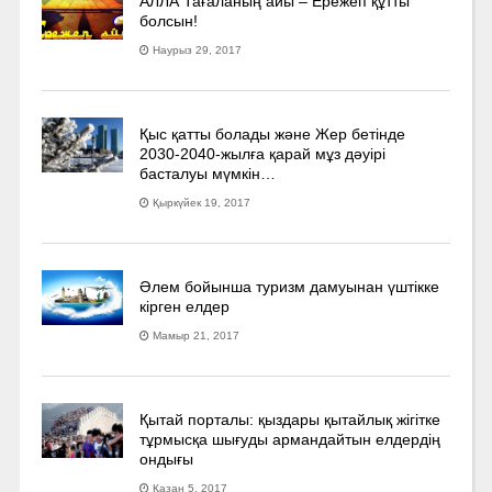
АЛЛА Тағаланың айы – Ережеп құтты
болсын!
Наурыз 29, 2017
Қыс қатты болады және Жер бетінде
2030-2040­-жылға қарай мұз дәуірі
басталуы мүмкін…
Қыркүйек 19, 2017
Әлем бойынша туризм дамуынан үштікке
кірген елдер
Мамыр 21, 2017
Қытай порталы: қыздары қытайлық жігітке
тұрмысқа шығуды армандайтын елдердің
ондығы
Қазан 5, 2017