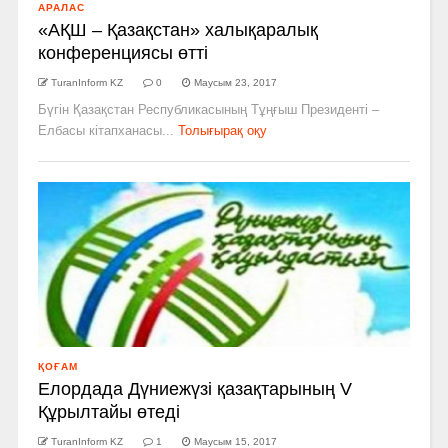
АРАЛАС
«АҚШ – Қазақстан» халықаралық
конференциясы өтті
TuranInform KZ
0
Маусым 23, 2017
Бүгін Қазақстан Республикасының Тұңғыш Президенті –
Елбасы кітапханасы...
Толығырақ оқу
ҚОҒАМ
Елордада Дүниежүзі қазақтарының V
Құрылтайы өтеді
TuranInform KZ
1
Маусым 15, 2017