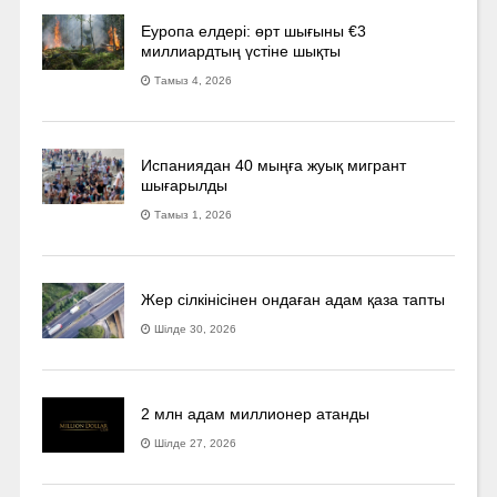
Еуропа елдері: өрт шығыны €3
миллиардтың үстіне шықты
Тамыз 4, 2026
Испаниядан 40 мыңға жуық мигрант
шығарылды
Тамыз 1, 2026
Жер сілкінісінен ондаған адам қаза тапты
Шілде 30, 2026
2 млн адам миллионер атанды
Шілде 27, 2026