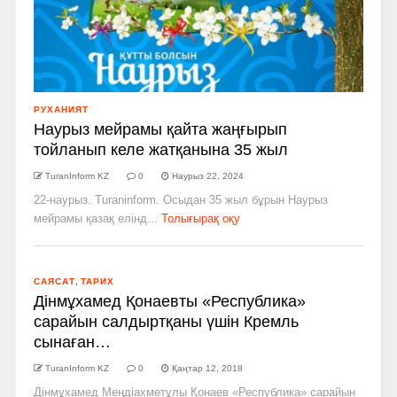
РУХАНИЯТ
Наурыз мейрамы қайта жаңғырып
тойланып келе жатқанына 35 жыл
TuranInform KZ
0
Наурыз 22, 2024
22-наурыз. Turaninform. Осыдан 35 жыл бұрын Наурыз
мейрамы қазақ елінд...
Толығырақ оқу
САЯСАТ
,
ТАРИХ
Дінмұхамед Қонаевты «Республика»
сарайын салдыртқаны үшін Кремль
сынаған…
TuranInform KZ
0
Қаңтар 12, 2018
Дінмұхамед Меңдіахметұлы Қонаев «Республика» сарайын