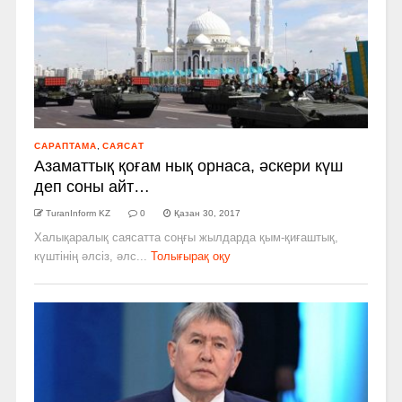
САРАПТАМА
,
САЯСАТ
Азаматтық қоғам нық орнаса, әскери күш
деп соны айт…
TuranInform KZ
0
Қазан 30, 2017
Халықаралық саясатта соңғы жылдарда қым-­қиғаштық,
күштінің әлсіз, әлс...
Толығырақ оқу