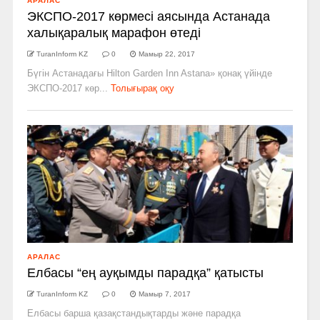
АРАЛАС
ЭКСПО-2017 көрмесі аясында Астанада
халықаралық марафон өтеді
TuranInform KZ
0
Мамыр 22, 2017
Бүгін Астанадағы Hilton Garden Inn Astana» қонақ үйінде
ЭКСПО-2017 көр...
Толығырақ оқу
АРАЛАС
Елбасы “ең ауқымды парадқа” қатысты
TuranInform KZ
0
Мамыр 7, 2017
Елбасы барша қазақстандықтарды және парадқа