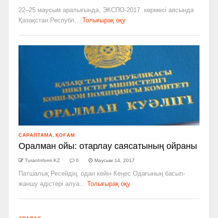
22–25 маусым аралығында, ЭКСПО-2017 көрмесі аясында
Қазақстан Республ...
Толығырақ оқу
САРАПТАМА
,
ҚОҒАМ
Оралман ойы: отарлау саясатының ойраны
TuranInform KZ
0
Маусым 14, 2017
Патшалық Ресейдің, одан кейін Кеңес Одағының басып-
жаншу әдістері алуа...
Толығырақ оқу