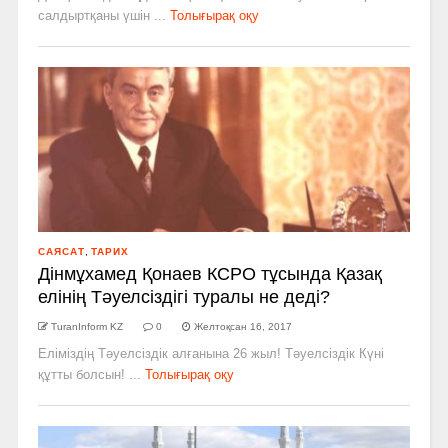
салдыртқаны үшін ...
Толығырақ оқу
САЯСАТ
,
ТАРИХ
Дінмұхамед Қонаев КСРО тұсында Қазақ
елінің Тәуелсіздігі туралы не деді?
TuranInform KZ
0
Желтоқсан 16, 2017
Еліміздің Тәуелсіздік алғанына 26 жыл! Тәуелсіздік Күні
құтты болсын! ...
Толығырақ оқу