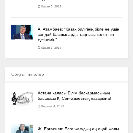
Қазан 5, 2017
А. Атамбаев: “Қазақ билігінің бізге не үшін
сондай басшыларды таңғысы келетінін
түсінемін”
Қазан 7, 2017
Соңғы пікірлер
Астана қаласы Білім басқармасының
басшысы Қ. Сенғазыевтың назарына!
Қараша 4, 2023
Ж. Ерғалиев: Елге жағудың ең оңай жолы