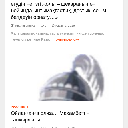
етудін негізгі жолы – шекараның өн
бойында ынтымақтастық, достық, сенім
белдеуін орнату…»
TuranInform KZ
0
Қазан 6, 2016
Халықаралық қатынастар алмағайып күйде тұрғанда,
Тәуелсіз ретінде Қаза...
Толығырақ оқу
РУХАНИЯТ
Ойланғанға олжа… Махамбеттің
тапқырлығы