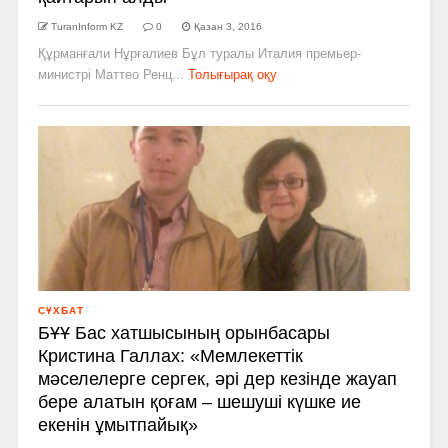
TuranInform KZ
0
Қазан 3, 2016
Құрманғали Нұрғалиев Бұл туралы Италия премьер-
министрі Маттео Ренц...
Толығырақ оқу
СҰХБАТ
БҰҰ Бас хатшысының орынбасары
Кристина Галлах: «Мемлекеттік
мәселелерге сергек, әрі дер кезінде жауап
бере алатын қоғам – шешуші күшке ие
екенін ұмытпайық»