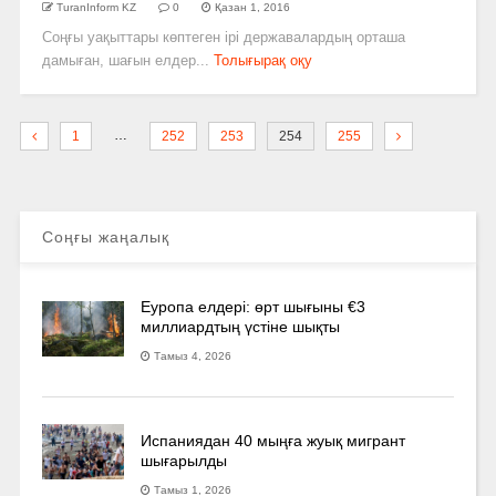
TuranInform KZ
0
Қазан 1, 2016
Соңғы уақыттары көптеген ірі державалардың орташа
дамыған, шағын елдер...
Толығырақ оқу
…
1
252
253
254
255
Соңғы жаңалық
Еуропа елдері: өрт шығыны €3
миллиардтың үстіне шықты
Тамыз 4, 2026
Испаниядан 40 мыңға жуық мигрант
шығарылды
Тамыз 1, 2026