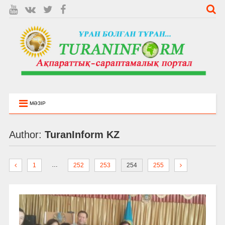
МӘЗІР
Author:
TuranInform KZ
…
1
252
253
254
255