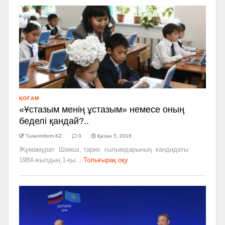
ҚОҒАМ
«Ұстазым менің ұстазым» немесе оның
беделі қандай?..
TuranInform KZ
0
Қазан 5, 2016
Жұмамұрат Шәмші, тарих ғылымдарының кандидаты
1984-­жылдың 1­-қы...
Толығырақ оқу