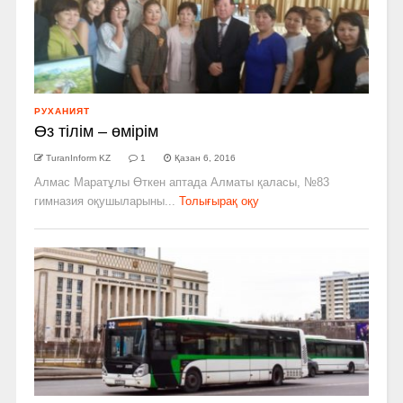
РУХАНИЯТ
Өз тілім – өмірім
TuranInform KZ
1
Қазан 6, 2016
Алмас Маратұлы Өткен аптада Алматы қаласы, №83
гимназия оқушыларыны...
Толығырақ оқу