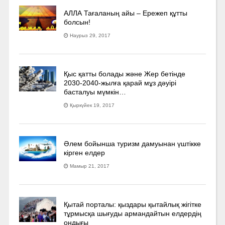
АЛЛА Тағаланың айы – Ережеп құтты
болсын!
Наурыз 29, 2017
Қыс қатты болады және Жер бетінде
2030-2040­-жылға қарай мұз дәуірі
басталуы мүмкін…
Қыркүйек 19, 2017
Әлем бойынша туризм дамуынан үштікке
кірген елдер
Мамыр 21, 2017
Қытай порталы: қыздары қытайлық жігітке
тұрмысқа шығуды армандайтын елдердің
ондығы