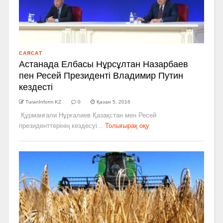
САЯСАТ
Астанада Елбасы Нұрсұлтан Назарбаев
пен Ресей Президенті Владимир Путин
кездесті
TuranInform KZ
0
Қазан 5, 2016
Құрманғали Нұрғалиев Қазақстан мен Ресей
президенттерінің кездесуі...
Толығырақ оқу