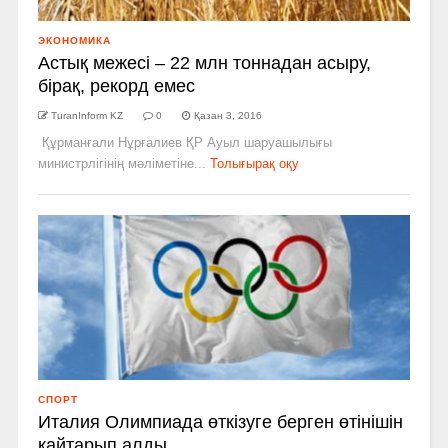
ЭКОНОМИКА
Астық межесі – 22 млн тоннадан асыру,
бірақ, рекорд емес
TuranInform KZ
0
Қазан 3, 2016
Құрманғали Нұрғалиев ҚР Ауыл шаруашылығы
министрлігінің мәліметіне...
Толығырақ оқу
СПОРТ
Италия Олимпиада өткізуге берген өтінішін
қайтарып алды