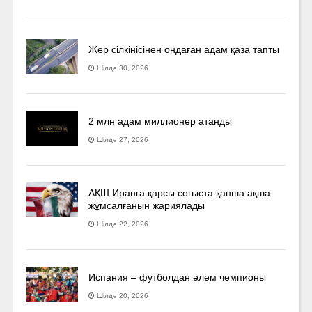
Жер сілкінісінен ондаған адам қаза тапты
Шілде 30, 2026
2 млн адам миллионер атанды
Шілде 27, 2026
АҚШ Иранға қарсы соғыста қанша ақша
жұмсалғанын жариялады
Шілде 22, 2026
Испания – футболдан әлем чемпионы
Шілде 20, 2026