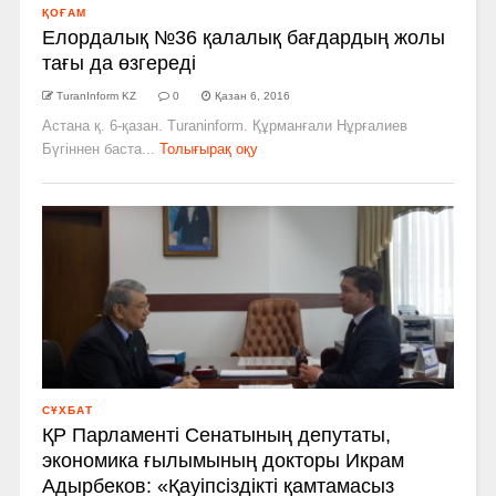
ҚОҒАМ
Елордалық №36 қалалық бағдардың жолы
тағы да өзгереді
TuranInform KZ
0
Қазан 6, 2016
Астана қ. 6-қазан. Turaninform. Құрманғали Нұрғалиев
Бүгіннен баста...
Толығырақ оқу
СҰХБАТ
ҚР Парламенті Сенатының депутаты,
экономика ғылымының докторы Икрам
Адырбеков: «Қауіпсіздікті қамтамасыз