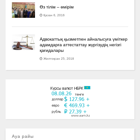
Өз тілім – өмірім
Қазан 6, 2016
Адвокаттық қызметпен айналысуға үмiткер
адамдарға аттестаттау жүргізудің негізгі
қағидалары
Желтоқсан 25, 2018
Ауа райы