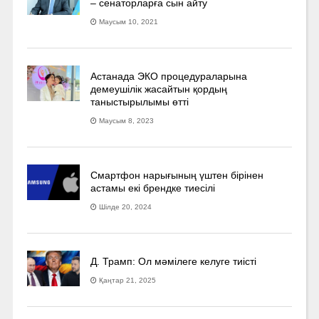
– сенаторларға сын айту
Маусым 10, 2021
Астанада ЭКО процедураларына
демеушілік жасайтын қордың
таныстырылымы өтті
Маусым 8, 2023
Смартфон нарығының үштен бірінен
астамы екі брендке тиесілі
Шілде 20, 2024
Д. Трамп: Ол мәмілеге келуге тиісті
Қаңтар 21, 2025