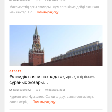
TuranInform KZ
0
Қазан 6, 2016
Махамбеттің арғы аталарын бұл елге кірме дейді екен хан
мен бектер. Со...
Толығырақ оқу
САЯСАТ
Әлемдік саяси сахнада «қырық өтірікке»
сұраныс жоғары…
TuranInform KZ
0
Қазан 5, 2016
Құрманғали Нұрғалиев Саяси алдау, саяси сенімсіздік,
саяси өтірік, ...
Толығырақ оқу