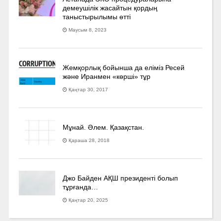
демеушілік жасайтын қордың
таныстырылымы өтті
Маусым 8, 2023
Жемқорлық бойынша да еліміз Ресей
және Иранмен «көрші» тұр
Қаңтар 30, 2017
Мұнай. Әлем. Қазақстан.
Қараша 28, 2018
Джо Байден АҚШ президенті болып
тұрғанда…
Қаңтар 20, 2025