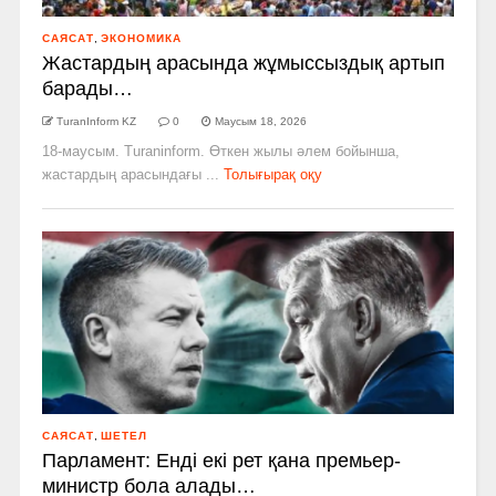
САЯСАТ
,
ЭКОНОМИКА
Жастардың арасында жұмыссыздық артып
барады…
TuranInform KZ
0
Маусым 18, 2026
18-маусым. Turaninform. Өткен жылы әлем бойынша,
жастардың арасындағы ...
Толығырақ оқу
САЯСАТ
,
ШЕТЕЛ
Парламент: Енді екі рет қана премьер-
министр бола алады…