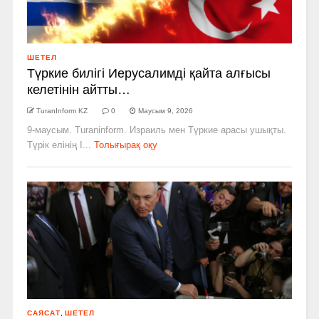
ШЕТЕЛ
Түркие билігі Иерусалимді қайта алғысы
келетінін айтты…
TuranInform KZ
0
Маусым 9, 2026
9-маусым. Turaninform. Израиль мен Түркие арасы ушықты.
Түрік елінің І...
Толығырақ оқу
САЯСАТ
,
ШЕТЕЛ