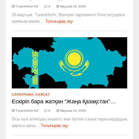
TuranInform KZ
0
Маусым 16, 2026
16-маусым. Turaninform. Венгрия парламенті Конституцияға
премьер-минис...
Толығырақ оқу
САРАПТАМА
,
САЯСАТ
Ескіріп бара жатқан “Жаңа Қазақстан”…
TuranInform KZ
0
Маусым 13, 2026
Осы күні еліміздің кешегісі мен бүгінін салыстыратындардың
қарасы қалы...
Толығырақ оқу