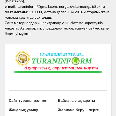
(WhatsApp),
e-mail:
turaninform@gmail.com, nurgaliev.kurmangali@bk.ru
Мекен-жайы:
010000, Астана қаласы. © 2016 Авторлық және
жанама құқықтар сақталады.
Сайт материалдарын пайдалану үшін сілтеме көрсетуіңіз
міндетті. Авторлар пікірі редакция көзқарасымен сәйкес келе
бермеуі мүмкін.
Сайт туралы мәлімет
Байланыс ақпараты
Жаңалық ұсыну
Жарнама берушілерге