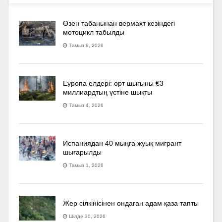
Өзен табанынан вермахт кезіндегі
мотоцикл табылды
Тамыз 8, 2026
Еуропа елдері: өрт шығыны €3
миллиардтың үстіне шықты
Тамыз 4, 2026
Испаниядан 40 мыңға жуық мигрант
шығарылды
Тамыз 1, 2026
Жер сілкінісінен ондаған адам қаза тапты
Шілде 30, 2026