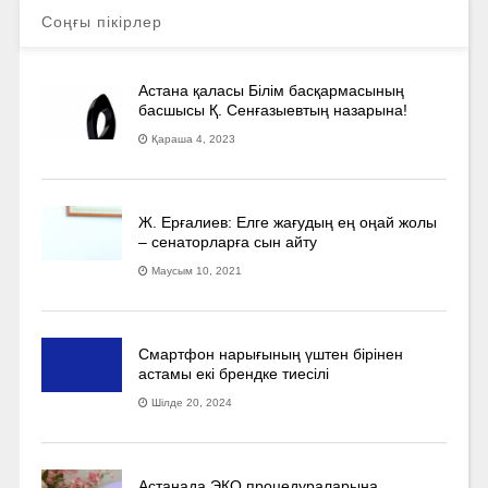
Соңғы пікірлер
Астана қаласы Білім басқармасының
басшысы Қ. Сенғазыевтың назарына!
Қараша 4, 2023
Ж. Ерғалиев: Елге жағудың ең оңай жолы
– сенаторларға сын айту
Маусым 10, 2021
Смартфон нарығының үштен бірінен
астамы екі брендке тиесілі
Шілде 20, 2024
Астанада ЭКО процедураларына