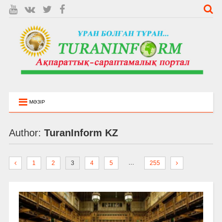
МӘЗІР
Author:
TuranInform KZ
…
1
2
3
4
5
255