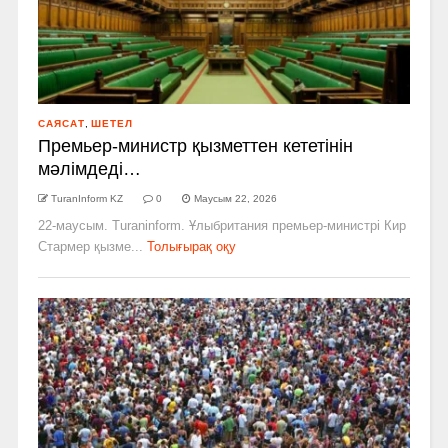
САЯСАТ
,
ШЕТЕЛ
Премьер-министр қызметтен кететінін
мәлімдеді…
TuranInform KZ
0
Маусым 22, 2026
22-маусым. Turaninform. Ұлыбритания премьер-министрі Кир
Стармер қызме...
Толығырақ оқу