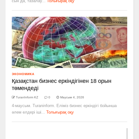
сын да, тазалау...
Толығырақ оқу
ЭКОНОМИКА
Қазақстан бизнес еркіндігінен 18 орын
төмендеді
TuranInform KZ
0
Маусым 4, 2026
4-маусым. Turaninform. Еліміз бизнес еркіндігі бойынша
әлем елдері іші...
Толығырақ оқу