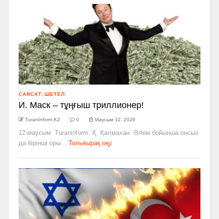
САЯСАТ
,
ШЕТЕЛ
И. Маск – тұңғыш триллионер!
TuranInform KZ
0
Маусым 12, 2026
12-маусым. Turaninform. Қ. Қалмахан. Әлем бойынша онсыз
да бірінші оры...
Толығырақ оқу