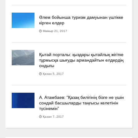
Әлем бойынша туризм дамуынан үштікке
кірген елдер
Мамыр 21, 2017
Қытай порталы: қыздары қытайлық жігітке
тұрмысқа шығуды армандайтын елдердің
ондығы
Қазан 5, 2017
А. Атамбаев: “Қазақ билігінің бізге не үшін
сондай басшыларды таңғысы келетінін
түсінемін”
Қазан 7, 2017