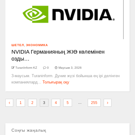
ШЕТЕЛ
,
ЭКОНОМИКА
NVIDIA Германияның ЖІӨ көлемінен
озды…
TuranInform KZ
0
Маусым 3, 2026
3-маусым. Turaninform. Дүние жүзі бойынша ең ірі делінген
компаниялард...
Толығырақ оқу
…
1
2
3
4
5
255
Соңғы жаңалық