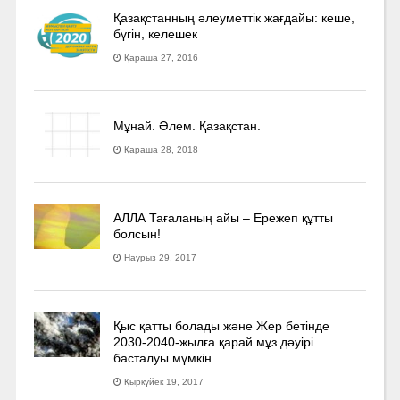
Қазақстанның әлеуметтік жағдайы: кеше,
бүгін, келешек
Қараша 27, 2016
Мұнай. Әлем. Қазақстан.
Қараша 28, 2018
АЛЛА Тағаланың айы – Ережеп құтты
болсын!
Наурыз 29, 2017
Қыс қатты болады және Жер бетінде
2030-2040­-жылға қарай мұз дәуірі
басталуы мүмкін…
Қыркүйек 19, 2017