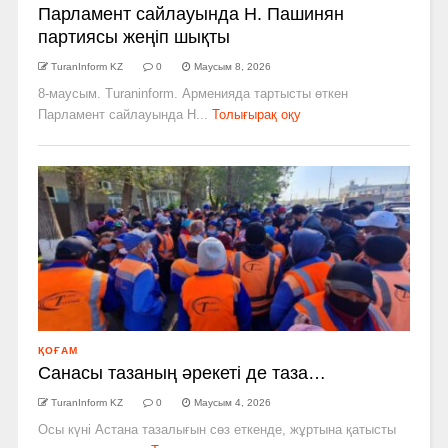
Парламент сайлауында Н. Пашинян
партиясы жеңіп шықты
TuranInform KZ
0
Маусым 8, 2026
8-маусым. Turaninform. Арменияда тартысты өткен
Парламент сайлауында Н...
Толығырақ оқу
ҚОҒАМ
Санасы тазаның әрекеті де таза…
TuranInform KZ
0
Маусым 4, 2026
Осы күні Астана тазалығын сөз еткенде, жұртына қатысты