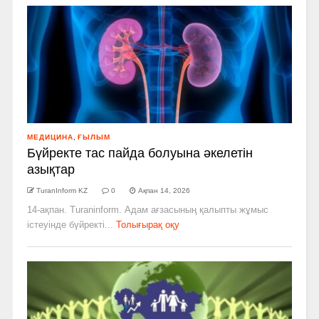
МЕДИЦИНА
,
ҒЫЛЫМ
Бүйректе тас пайда болуына әкелетін
азықтар
TuranInform KZ
0
Ақпан 14, 2026
14-ақпан. Turaninform. Адам ағзасының қалыпты жұмыс
істеуінде бүйректі...
Толығырақ оқу