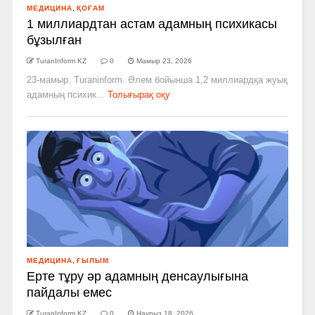
МЕДИЦИНА
,
ҚОҒАМ
1 миллиардтан астам адамның психикасы
бұзылған
TuranInform KZ
0
Мамыр 23, 2026
23-мамыр. Turaninform. Әлем бойынша 1,2 миллиардқа жуық
адамның психик...
Толығырақ оқу
МЕДИЦИНА
,
ҒЫЛЫМ
Ерте тұру әр адамның денсаулығына
пайдалы емес
TuranInform KZ
0
Наурыз 18, 2026