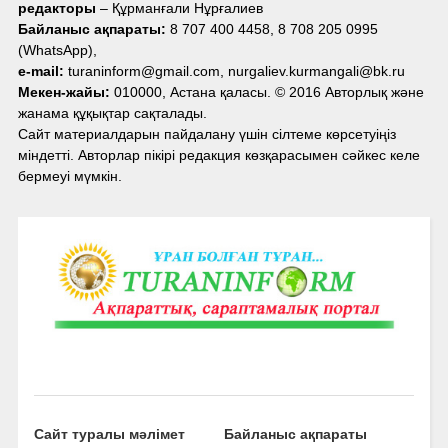
редакторы
– Құрманғали Нұрғалиев
Байланыс ақпараты:
8 707 400 4458, 8 708 205 0995
(WhatsApp),
e-mail:
turaninform@gmail.com, nurgaliev.kurmangali@bk.ru
Мекен-жайы:
010000, Астана қаласы. © 2016 Авторлық және
жанама құқықтар сақталады.
Сайт материалдарын пайдалану үшін сілтеме көрсетуіңіз
міндетті. Авторлар пікірі редакция көзқарасымен сәйкес келе
бермеуі мүмкін.
Сайт туралы мәлімет
Байланыс ақпараты