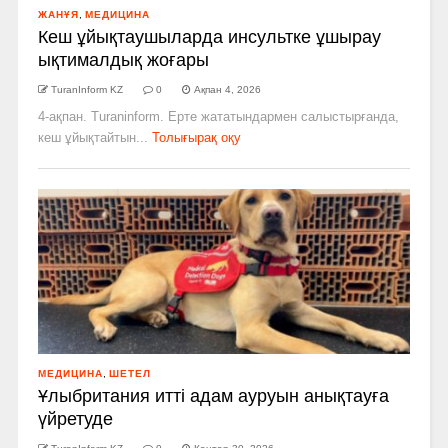
ЖАНҰЯ
,
МЕДИЦИНА
Кеш ұйықтаушыларда инсультке ұшырау
ықтималдық жоғары
TuranInform KZ
0
Ақпан 4, 2026
4-ақпан. Turaninform. Ерте жататындармен салыстырғанда,
кеш ұйықтайтын...
Толығырақ оқу
МЕДИЦИНА
,
ШЕТЕЛ
Ұлыбритания итті адам ауруын анықтауға
үйретуде