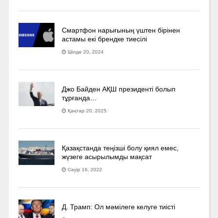
Смартфон нарығының үштен бірінен
астамы екі брендке тиесілі
Шілде 20, 2024
Джо Байден АҚШ президенті болып
тұрғанда…
Қаңтар 20, 2025
Қазақстанда теңізші болу қиял емес,
жүзеге асырылымды мақсат
Сәуір 16, 2022
Д. Трамп: Ол мәмілеге келуге тиісті