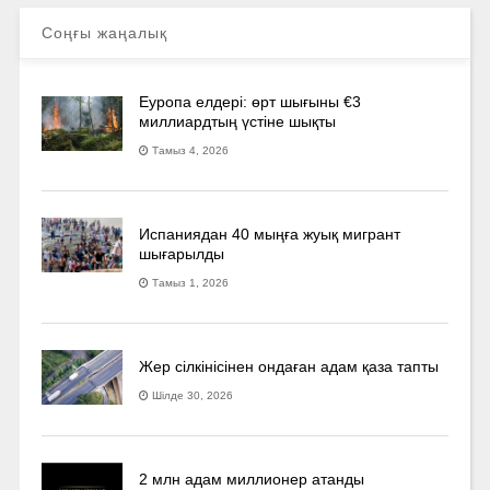
Соңғы жаңалық
Еуропа елдері: өрт шығыны €3
миллиардтың үстіне шықты
Тамыз 4, 2026
Испаниядан 40 мыңға жуық мигрант
шығарылды
Тамыз 1, 2026
Жер сілкінісінен ондаған адам қаза тапты
Шілде 30, 2026
2 млн адам миллионер атанды