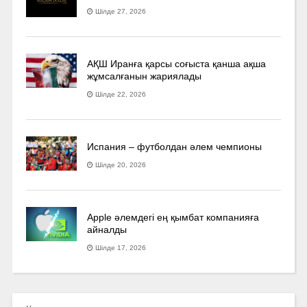
Шілде 27, 2026
АҚШ Иранға қарсы соғыста қанша ақша
жұмсалғанын жариялады
Шілде 22, 2026
Испания – футболдан әлем чемпионы
Шілде 20, 2026
Apple әлемдегі ең қымбат компанияға
айналды
Шілде 17, 2026