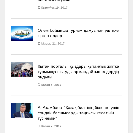
Қыркүйек 19, 2017
Әлем бойынша туризм дамуынан үштікке
кірген елдер
Мамыр 21, 2017
Қытай порталы: қыздары қытайлық жігітке
тұрмысқа шығуды армандайтын елдердің
ондығы
Қазан 5, 2017
А. Атамбаев: “Қазақ билігінің бізге не үшін
сондай басшыларды таңғысы келетінін
түсінемін”
Қазан 7, 2017