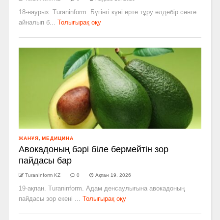
18-наурыз. Turaninform. Бүгінгі күні ерте тұру әлдебір сәнге
айналып б...
Толығырақ оқу
ЖАНҰЯ
,
МЕДИЦИНА
Авокадоның бәрі біле бермейтін зор
пайдасы бар
TuranInform KZ
0
Ақпан 19, 2026
19-ақпан. Turaninform. Адам денсаулығына авокадоның
пайдасы зор екені ...
Толығырақ оқу