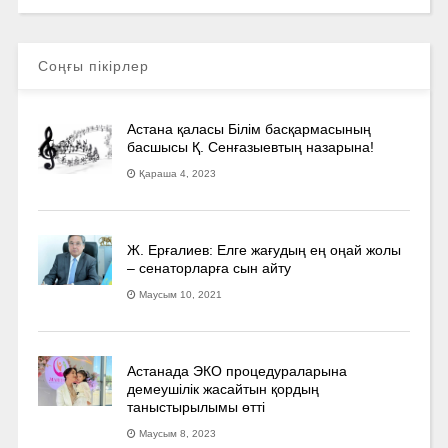
Соңғы пікірлер
Астана қаласы Білім басқармасының
басшысы Қ. Сенғазыевтың назарына!
Қараша 4, 2023
Ж. Ерғалиев: Елге жағудың ең оңай жолы
– сенаторларға сын айту
Маусым 10, 2021
Астанада ЭКО процедураларына
демеушілік жасайтын қордың
таныстырылымы өтті
Маусым 8, 2023