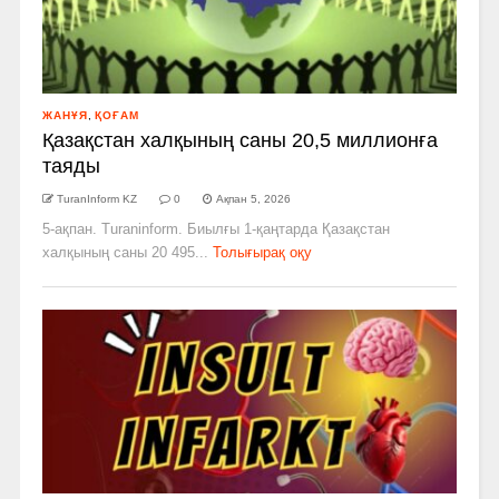
ЖАНҰЯ
,
ҚОҒАМ
Қазақстан халқының саны 20,5 миллионға
таяды
TuranInform KZ
0
Ақпан 5, 2026
5-ақпан. Turaninform. Биылғы 1-қаңтарда Қазақстан
халқының саны 20 495...
Толығырақ оқу