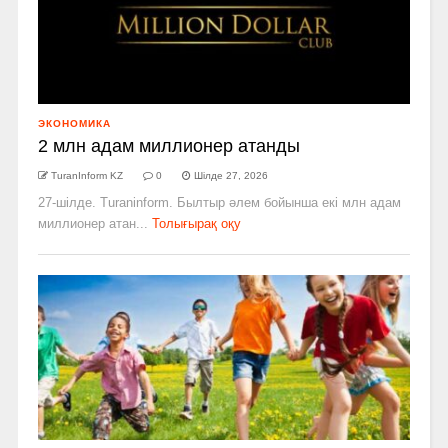
ЭКОНОМИКА
2 млн адам миллионер атанды
TuranInform KZ
0
Шілде 27, 2026
27-шілде. Turaninform. Былтыр әлем бойынша екі млн адам
миллионер атан...
Толығырақ оқу