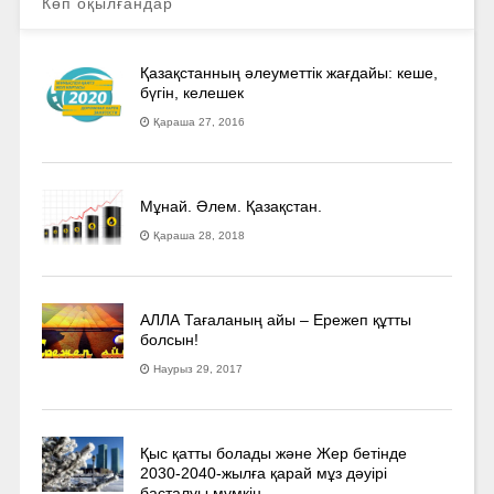
Көп оқылғандар
Қазақстанның әлеуметтік жағдайы: кеше,
бүгін, келешек
Қараша 27, 2016
Мұнай. Әлем. Қазақстан.
Қараша 28, 2018
АЛЛА Тағаланың айы – Ережеп құтты
болсын!
Наурыз 29, 2017
Қыс қатты болады және Жер бетінде
2030-2040­-жылға қарай мұз дәуірі
басталуы мүмкін…