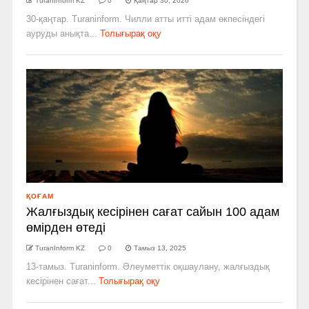
TuranInform KZ
0
Қаңтар 30, 2026
30-қаңтар. Turaninform. Чилли атты итті адам өкпесіндегі
ауруды анықта...
Толығырақ оқу
ҚОҒАМ
Жалғыздық кесірінен сағат сайын 100 адам
өмірден өтеді
TuranInform KZ
0
Тамыз 13, 2025
13-тамыз. Turaninform. Әлеуметтік оқшаулану, жалғыздық
кесірінен сағат...
Толығырақ оқу