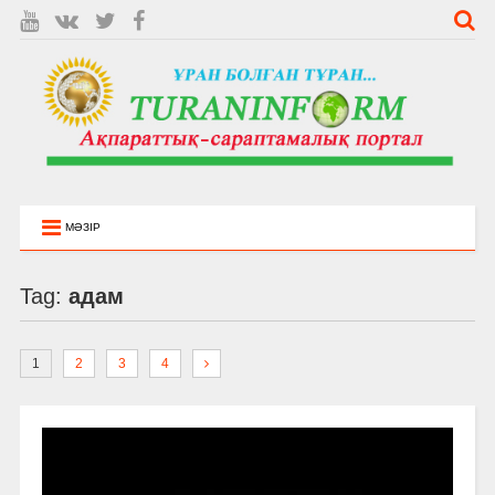
МӘЗІР
Tag:
адам
1
2
3
4