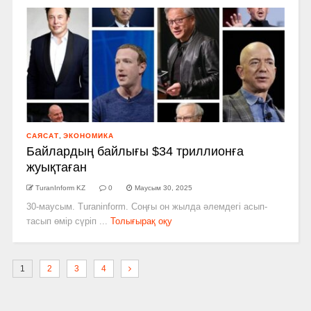
САЯСАТ
,
ЭКОНОМИКА
Байлардың байлығы $34 триллионға
жуықтаған
TuranInform KZ
0
Маусым 30, 2025
30-маусым. Turaninform. Соңғы он жылда әлемдегі асып-
тасып өмір сүріп ...
Толығырақ оқу
1
2
3
4