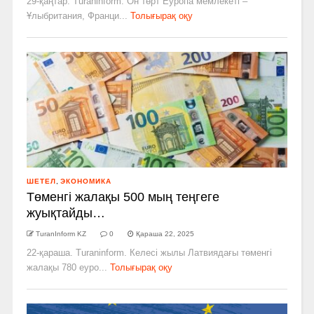
29-қаңтар. Turaninform. Он төрт Еуропа мемлекеті –
Ұлыбритания, Франци...
Толығырақ оқу
ШЕТЕЛ
,
ЭКОНОМИКА
Төменгі жалақы 500 мың теңгеге
жуықтайды…
TuranInform KZ
0
Қараша 22, 2025
22-қараша. Turaninform. Келесі жылы Латвиядағы төменгі
жалақы 780 еуро...
Толығырақ оқу