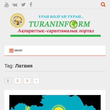
МӘЗІР
Tag:
Латвия
1
2
3