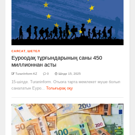
САЯСАТ
,
ШЕТЕЛ
Еуроодақ тұрғындарының саны 450
миллионнан асты
TuranInform KZ
0
Шілде 15, 2025
15-шілде. Turaninform. Отызға тарта мемлекет мүше болып
саналатын Еуро...
Толығырақ оқу