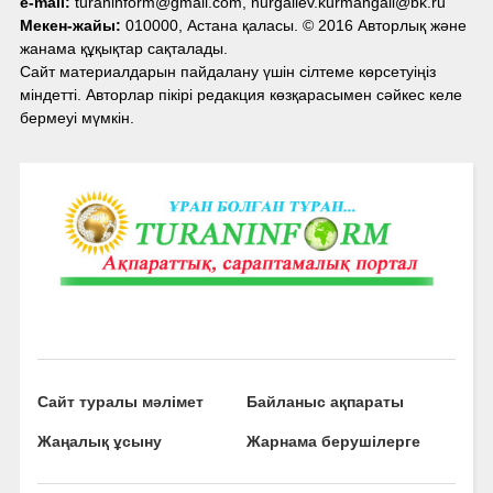
e-mail:
turaninform@gmail.com, nurgaliev.kurmangali@bk.ru
Мекен-жайы:
010000, Астана қаласы. © 2016 Авторлық және
жанама құқықтар сақталады.
Сайт материалдарын пайдалану үшін сілтеме көрсетуіңіз
міндетті. Авторлар пікірі редакция көзқарасымен сәйкес келе
бермеуі мүмкін.
Сайт туралы мәлімет
Байланыс ақпараты
Жаңалық ұсыну
Жарнама берушілерге