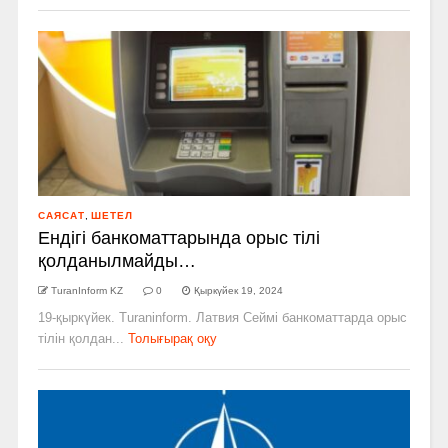
САЯСАТ
,
ШЕТЕЛ
Ендігі банкоматтарында орыс тілі
қолданылмайды…
TuranInform KZ
0
Қыркүйек 19, 2024
19-қыркүйек. Turaninform. Латвия Сеймі банкоматтарда орыс
тілін қолдан...
Толығырақ оқу