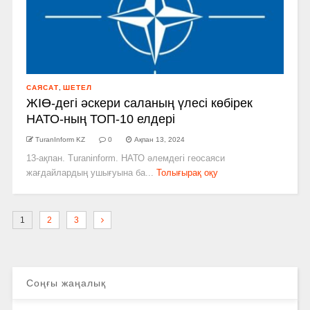
САЯСАТ
,
ШЕТЕЛ
ЖІӨ-дегі әскери саланың үлесі көбірек
НАТО-ның ТОП-10 елдері
TuranInform KZ
0
Ақпан 13, 2024
13-ақпан. Turaninform. НАТО әлемдегі геосаяси
жағдайлардың ушығуына ба...
Толығырақ оқу
1
2
3
Соңғы жаңалық