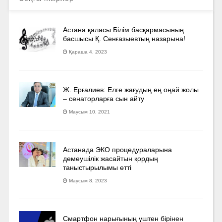
Астана қаласы Білім басқармасының
басшысы Қ. Сенғазыевтың назарына!
Қараша 4, 2023
Ж. Ерғалиев: Елге жағудың ең оңай жолы
– сенаторларға сын айту
Маусым 10, 2021
Астанада ЭКО процедураларына
демеушілік жасайтын қордың
таныстырылымы өтті
Маусым 8, 2023
Смартфон нарығының үштен бірінен