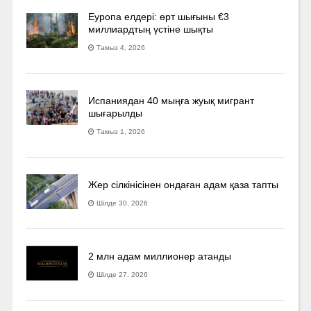
Еуропа елдері: өрт шығыны €3
миллиардтың үстіне шықты
Тамыз 4, 2026
Испаниядан 40 мыңға жуық мигрант
шығарылды
Тамыз 1, 2026
Жер сілкінісінен ондаған адам қаза тапты
Шілде 30, 2026
2 млн адам миллионер атанды
Шілде 27, 2026