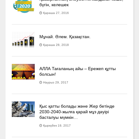
бүгін, келешек
Қараша 27, 2016
Мұнай. Әлем. Қазақстан.
Қараша 28, 2018
АЛЛА Тағаланың айы – Ережеп құтты
болсын!
Наурыз 29, 2017
Қыс қатты болады және Жер бетінде
2030-2040­-жылға қарай мұз дәуірі
басталуы мүмкін…
Қыркүйек 19, 2017