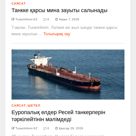
САЯСАТ
Танкке қарсы мина зауыты салынады
TuranInform KZ
0
Ақпан 7, 2026
7-ақпан. Turaninform. Латвия екі жыл ішінде танкке қарсы
мина зауытын ...
Толығырақ оқу
САЯСАТ
,
ШЕТЕЛ
Еуропалық елдер Ресей танкерлерін
тәркілейтінін мәлімдеді
TuranInform KZ
0
Қаңтар 29, 2026