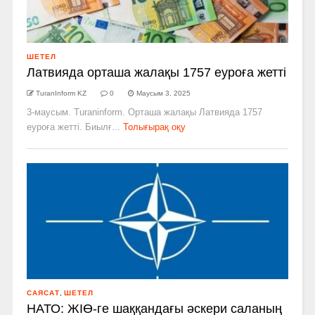
ШЕТЕЛ
Латвияда орташа жалақы 1757 еуроға жетті
TuranInform KZ
0
Маусым 3, 2025
3-маусым. Turaninform. Орташа жалақы Латвияда 1757
еуроға жетті. Биылғ...
Толығырақ оқу
САЯСАТ
,
ШЕТЕЛ
НАТО: ЖІӨ-ге шаққандағы әскери саланың