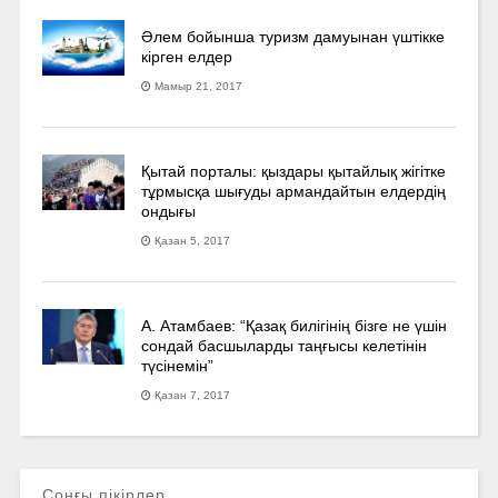
Әлем бойынша туризм дамуынан үштікке
кірген елдер
Мамыр 21, 2017
Қытай порталы: қыздары қытайлық жігітке
тұрмысқа шығуды армандайтын елдердің
ондығы
Қазан 5, 2017
А. Атамбаев: “Қазақ билігінің бізге не үшін
сондай басшыларды таңғысы келетінін
түсінемін”
Қазан 7, 2017
Соңғы пікірлер