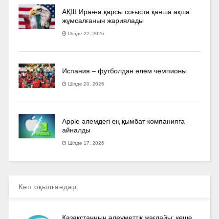
АҚШ Иранға қарсы соғыста қанша ақша
жұмсалғанын жариялады
Шілде 22, 2026
Испания – футболдан әлем чемпионы
Шілде 20, 2026
Apple әлемдегі ең қымбат компанияға
айналды
Шілде 17, 2026
Көп оқылғандар
Қазақстанның әлеуметтік жағдайы: кеше,