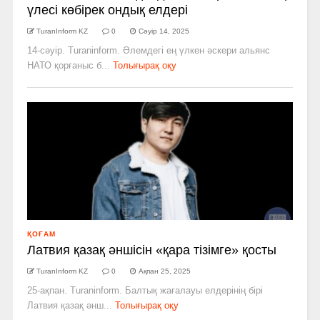
үлесі көбірек ондық елдері
TuranInform KZ
0
Сәуір 14, 2025
14-сәуір. Turaninform. Әлемдегі ең үлкен әскери альянс
НАТО қорғаныс б...
Толығырақ оқу
ҚОҒАМ
Латвия қазақ әншісін «қара тізімге» қосты
TuranInform KZ
0
Ақпан 25, 2025
25-ақпан. Turaninform. Балтық жағалауы елдерінің бірі
Латвия қазақ әнш...
Толығырақ оқу