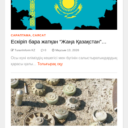
САРАПТАМА
,
САЯСАТ
Ескіріп бара жатқан “Жаңа Қазақстан”…
TuranInform KZ
0
Маусым 13, 2026
Осы күні еліміздің кешегісі мен бүгінін салыстыратындардың
қарасы қалы...
Толығырақ оқу