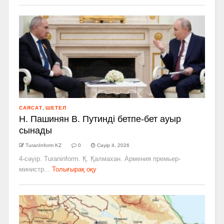
САЯСАТ
,
ШЕТЕЛ
Н. Пашинян В. Путинді бетпе-бет ауыр
сынады
TuranInform KZ
0
Сәуір 4, 2026
4-сәуір. Turaninform. Қ. Қалмахан. Армения премьер-
министр...
Толығырақ оқу