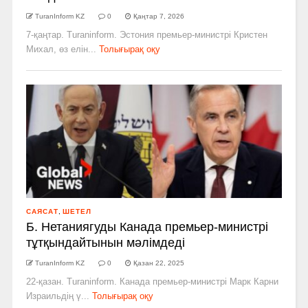
TuranInform KZ
0
Қаңтар 7, 2026
7-қаңтар. Turaninform. Эстония премьер-министрі Кристен
Михал, өз елін...
Толығырақ оқу
САЯСАТ
,
ШЕТЕЛ
Б. Нетаниягуды Канада премьер-министрі
тұтқындайтынын мәлімдеді
TuranInform KZ
0
Қазан 22, 2025
22-қазан. Turaninform. Канада премьер-министрі Марк Карни
Израильдің ү...
Толығырақ оқу