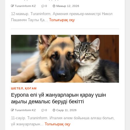
TuranInform KZ
0
Мамыр 12, 2026
12-мамыр. Turaninform. Армения премьер-министрі Никол
Пашинян Таулы Қа...
Толығырақ оқу
ШЕТЕЛ
,
ҚОҒАМ
Еуропа елі үй жануарларын қарау үшін
ақылы демалыс беруді бекітті
TuranInform KZ
0
Сәуір 11, 2026
11-сәуір. Turaninform. Италия әлем бойынша алғаш болып,
үй жануарларын...
Толығырақ оқу