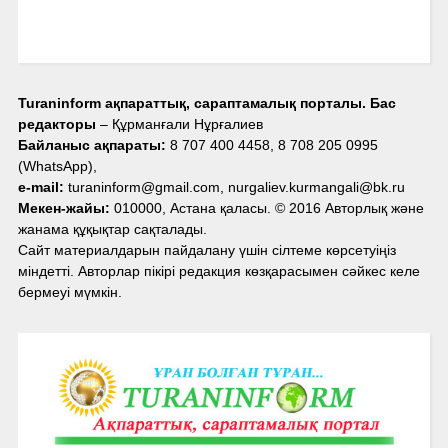
Turaninform ақпараттық, сараптамалық порталы. Бас
редакторы
– Құрманғали Нұрғалиев
Байланыс ақпараты:
8 707 400 4458, 8 708 205 0995
(WhatsApp),
e-mail:
turaninform@gmail.com, nurgaliev.kurmangali@bk.ru
Мекен-жайы:
010000, Астана қаласы. © 2016 Авторлық және
жанама құқықтар сақталады.
Сайт материалдарын пайдалану үшін сілтеме көрсетуіңіз
міндетті. Авторлар пікірі редакция көзқарасымен сәйкес келе
бермеуі мүмкін.