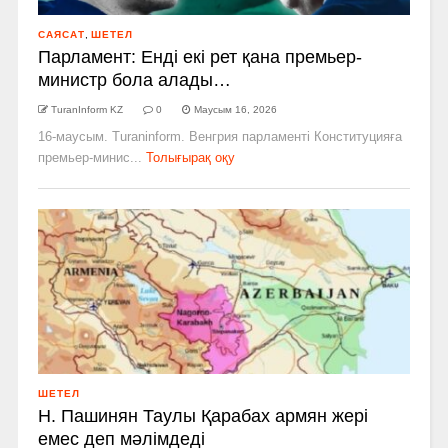
САЯСАТ
,
ШЕТЕЛ
Парламент: Енді екі рет қана премьер-
министр бола алады…
TuranInform KZ
0
Маусым 16, 2026
16-маусым. Turaninform. Венгрия парламенті Конституцияға
премьер-минис...
Толығырақ оқу
ШЕТЕЛ
Н. Пашинян Таулы Қарабах армян жері
емес деп мәлімдеді