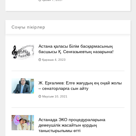
Соңғы пікірлер
Астана қаласы Білім басқармасының
басшысы Қ. Сенғазыевтың назарына!
Қараша 4, 2023
Ж. Ерғалиев: Елге жағудың ең оңай жолы
– сенаторларға сын айту
Маусым 10, 2021
Астанада ЭКО процедураларына
демеушілік жасайтын қордың
таныстырылымы өтті