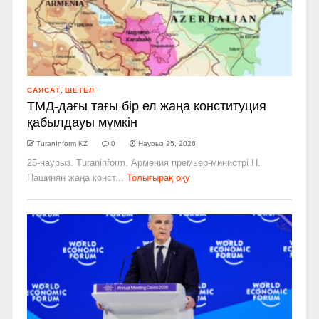
САЯСАТ
,
ШЕТЕЛ
ТМД-дағы тағы бір ел жаңа конституция
қабылдауы мүмкін
TuranInform KZ
0
Наурыз 25, 2026
25-наурыз. Turaninform. Армения премьер-министрі Н.
Пашинян жаңа конст...
Толығырақ оқу