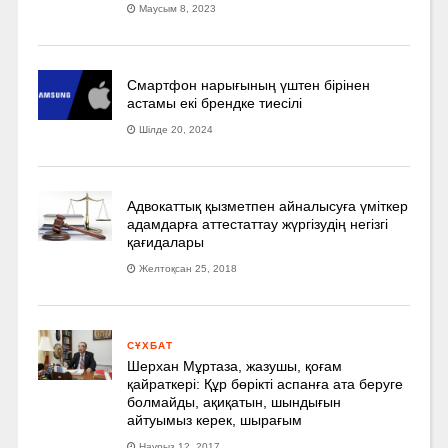
Маусым 8, 2023
Смартфон нарығының үштен бірінен
астамы екі брендке тиесілі
Шілде 20, 2024
Адвокаттық қызметпен айналысуға үмiткер
адамдарға аттестаттау жүргізудің негізгі
қағидалары
Желтоқсан 25, 2018
СҰХБАТ
Шерхан Мұртаза, жазушы, қоғам
қайраткері: Құр бөрікті аспанға ата беруге
болмайды, ақиқатын, шындығын
айтуымыз керек, шырағым
Наурыз 12, 2017