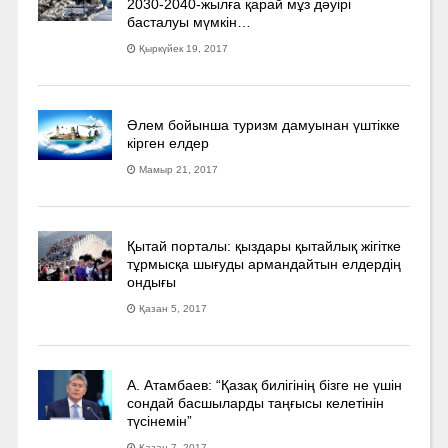
2030-2040­-жылға қарай мұз дәуірі
басталуы мүмкін…
Қыркүйек 19, 2017
Әлем бойынша туризм дамуынан үштікке
кірген елдер
Мамыр 21, 2017
Қытай порталы: қыздары қытайлық жігітке
тұрмысқа шығуды армандайтын елдердің
ондығы
Қазан 5, 2017
А. Атамбаев: “Қазақ билігінің бізге не үшін
сондай басшыларды таңғысы келетінін
түсінемін”
Қазан 7, 2017