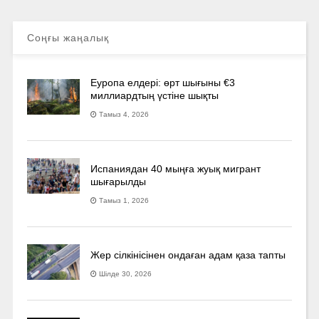
Соңғы жаңалық
Еуропа елдері: өрт шығыны €3
миллиардтың үстіне шықты
Тамыз 4, 2026
Испаниядан 40 мыңға жуық мигрант
шығарылды
Тамыз 1, 2026
Жер сілкінісінен ондаған адам қаза тапты
Шілде 30, 2026