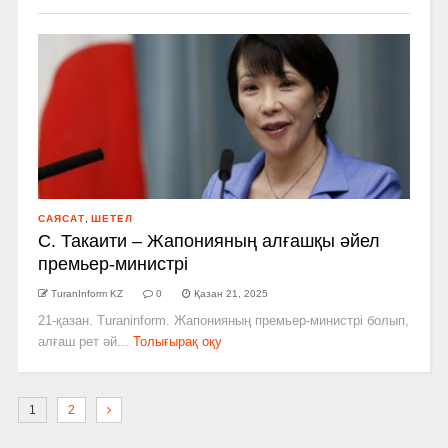
САЯСАТ
,
ШЕТЕЛ
С. Такаити – Жапонияның алғашқы әйел
премьер-министрі
TuranInform KZ
0
Қазан 21, 2025
21-қазан. Turaninform. Жапонияның премьер-министрі болып,
алғаш рет әй...
Толығырақ оқу
1
2