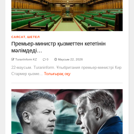
САЯСАТ
,
ШЕТЕЛ
Премьер-министр қызметтен кететінін
мәлімдеді…
TuranInform KZ
0
Маусым 22, 2026
22-маусым. Turaninform. Ұлыбритания премьер-министрі Кир
Стармер қызме...
Толығырақ оқу