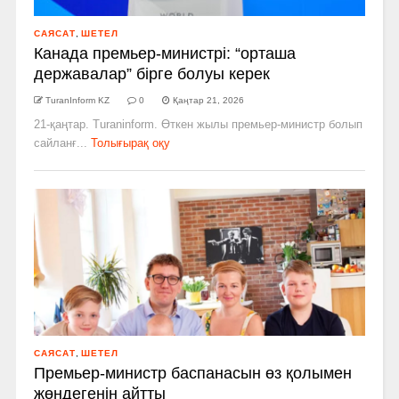
САЯСАТ
,
ШЕТЕЛ
Канада премьер-министрі: “орташа
державалар” бірге болуы керек
TuranInform KZ
0
Қаңтар 21, 2026
21-қаңтар. Turaninform. Өткен жылы премьер-министр болып
сайланғ...
Толығырақ оқу
САЯСАТ
,
ШЕТЕЛ
Премьер-министр баспанасын өз қолымен
жөндегенін айтты