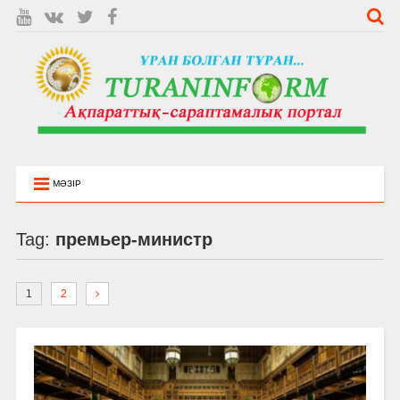
МӘЗІР
Tag:
премьер-министр
1
2