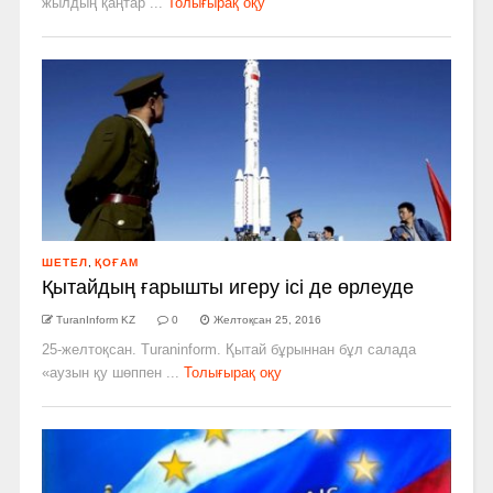
жылдың қаңтар ...
Толығырақ оқу
ШЕТЕЛ
,
ҚОҒАМ
Қытайдың ғарышты игеру ісі де өрлеуде
TuranInform KZ
0
Желтоқсан 25, 2016
25-желтоқсан. Turaninform. Қытай бұрыннан бұл салада
«аузын қу шөппен ...
Толығырақ оқу