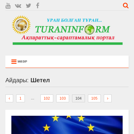
МӘЗІР
Айдары:
Шетел
…
1
102
103
104
105