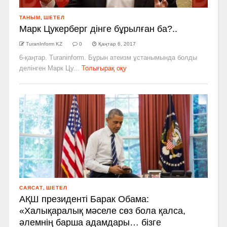
ТАНЫМ
,
ШЕТЕЛ
Марк Цукерберг дінге бұрылған ба?..
TuranInform KZ
0
Қаңтар 6, 2017
6-қаңтар. Turaninform. Бұрын атеизм ұстанымында болды
делінген Марк Цу...
Толығырақ оқу
САЯСАТ
,
ШЕТЕЛ
АҚШ президенті Барак Обама:
«Халықаралық мәселе сөз бола қалса,
әлемнің барша адамдары… бізге