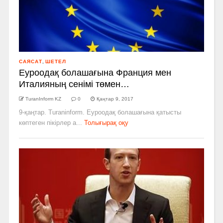
САЯСАТ
,
ШЕТЕЛ
Еуроодақ болашағына Франция мен
Италияның сенімі төмен…
TuranInform KZ
0
Қаңтар 9, 2017
9-қаңтар. Turaninform. Еуроодақ болашағына қатысты
көптеген пікірлер а...
Толығырақ оқу