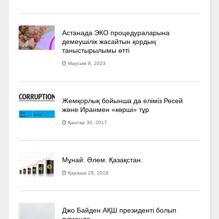
Астанада ЭКО процедураларына
демеушілік жасайтын қордың
таныстырылымы өтті
Маусым 8, 2023
Жемқорлық бойынша да еліміз Ресей
және Иранмен «көрші» тұр
Қаңтар 30, 2017
Мұнай. Әлем. Қазақстан.
Қараша 28, 2018
Джо Байден АҚШ президенті болып
тұрғанда…