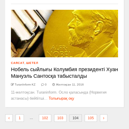
САЯСАТ
,
ШЕТЕЛ
Нобель сыйлығы Колумбия президенті Хуан
Мануэль Сантосқа табысталды
TuranInform KZ
0
Желтоқсан 11, 2016
11-желтоқсан. Turaninform. Осло қаласында (Норвегия
астанасы) бейбітші...
Толығырақ оқу
…
1
102
103
104
105