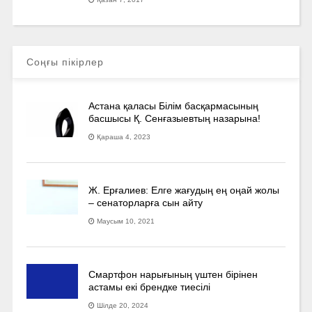
Соңғы пікірлер
Астана қаласы Білім басқармасының
басшысы Қ. Сенғазыевтың назарына!
Қараша 4, 2023
Ж. Ерғалиев: Елге жағудың ең оңай жолы
– сенаторларға сын айту
Маусым 10, 2021
Смартфон нарығының үштен бірінен
астамы екі брендке тиесілі
Шілде 20, 2024