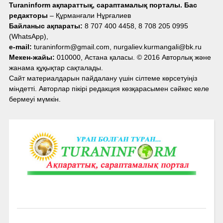
Turaninform ақпараттық, сараптамалық порталы. Бас
редакторы
– Құрманғали Нұрғалиев
Байланыс ақпараты:
8 707 400 4458, 8 708 205 0995
(WhatsApp),
e-mail:
turaninform@gmail.com, nurgaliev.kurmangali@bk.ru
Мекен-жайы:
010000, Астана қаласы. © 2016 Авторлық және
жанама құқықтар сақталады.
Сайт материалдарын пайдалану үшін сілтеме көрсетуіңіз
міндетті. Авторлар пікірі редакция көзқарасымен сәйкес келе
бермеуі мүмкін.