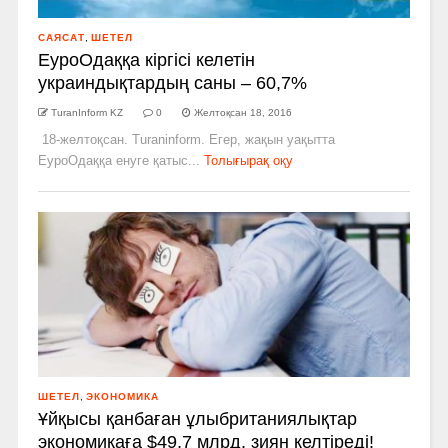
САЯСАТ
,
ШЕТЕЛ
ЕуроОдаққа кіргісі келетін
украиндықтардың саны – 60,7%
TuranInform KZ
0
Желтоқсан 18, 2016
18-желтоқсан. Turaninform. Егер, жақын уақытта
ЕуроОдаққа енуге қатыс...
Толығырақ оқу
ШЕТЕЛ
,
ЭКОНОМИКА
Ұйқысы қанбаған ұлыбританиялықтар
экономикаға $49,7 млрд. зиян келтіреді!