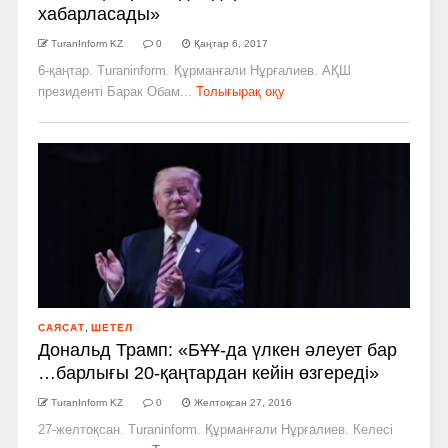
хабарласады»
TuranInform KZ
0
Қаңтар 6, 2017
6-қаңтар. Turaninform. Құрманғали Нұрғалиев. АҚШ
президенті Барак Обам...
Толығырақ оқу
САЯСАТ
,
ШЕТЕЛ
Дональд Трамп: «БҰҰ­-да үлкен әлеует бар
…барлығы 20-қаңтардан кейін өзгереді»
TuranInform KZ
0
Желтоқсан 27, 2016
27-желтоқсан. Turaninform. Құрманғали Нұрғалиев. Келесі