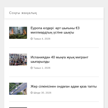
Соңғы жаңалық
Еуропа елдері: өрт шығыны €3
миллиардтың үстіне шықты
Тамыз 4, 2026
Испаниядан 40 мыңға жуық мигрант
шығарылды
Тамыз 1, 2026
Жер сілкінісінен ондаған адам қаза тапты
Шілде 30, 2026