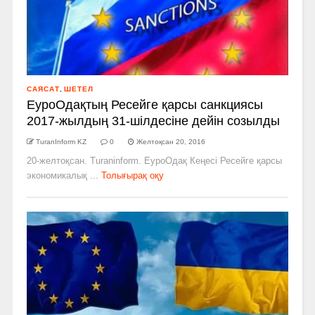
САЯСАТ
,
ШЕТЕЛ
ЕуроОдақтың Ресейге қарсы санкциясы
2017-жылдың 31-шілдесіне дейін созылды
TuranInform KZ
0
Желтоқсан 20, 2016
20-желтоқсан. Turaninform. ЕуроОдақ Кеңесі Ресейге қарсы
экономикалық ...
Толығырақ оқу