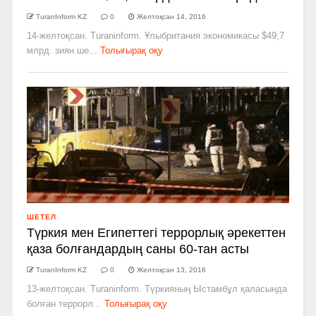
TuranInform KZ
0
Желтоқсан 14, 2016
14-желтоқсан. Turaninform. Ұлыбритания экономикасы $49,7
млрд. зиян ше...
Толығырақ оқу
ШЕТЕЛ
Түркия мен Египеттегі террорлық әрекеттен
қаза болғандардың саны 60­-тан асты
TuranInform KZ
0
Желтоқсан 13, 2016
13-желтоқсан. Turaninform. Түркияның Ыстамбұл қаласында
болған террорл...
Толығырақ оқу