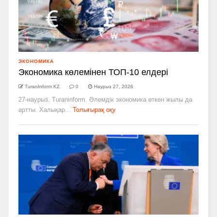
ЭКОНОМИКА
Экономика көлемінен ТОП-10 елдері
TuranInform KZ
0
Наурыз 27, 2026
27-наурыз. Turaninform. Әлемдік экономика өткен жылы да
артты. Халықар...
Толығырақ оқу