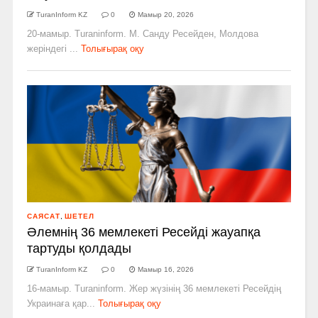
TuranInform KZ
0
Мамыр 20, 2026
20-мамыр. Turaninform. М. Санду Ресейден, Молдова
жеріндегі ...
Толығырақ оқу
САЯСАТ
,
ШЕТЕЛ
Әлемнің 36 мемлекеті Ресейді жауапқа
тартуды қолдады
TuranInform KZ
0
Мамыр 16, 2026
16-мамыр. Turaninform. Жер жүзінің 36 мемлекеті Ресейдің
Украинаға қар...
Толығырақ оқу