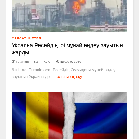
САЯСАТ
,
ШЕТЕЛ
Украина Ресейдің ірі мұнай өңдеу зауытын
жарды
TuranInform KZ
0
Шілде 6, 2026
6-шілде. Turaninform. Ресейдің Омбыдағы мұнай өңдеу
зауытын Украина др...
Толығырақ оқу