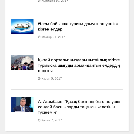
Қыркүйек 19, 2017
Әлем бойынша туризм дамуынан үштікке
кірген елдер
Мамыр 21, 2017
Қытай порталы: қыздары қытайлық жігітке
тұрмысқа шығуды армандайтын елдердің
ондығы
Қазан 5, 2017
А. Атамбаев: “Қазақ билігінің бізге не үшін
сондай басшыларды таңғысы келетінін
түсінемін”
Қазан 7, 2017