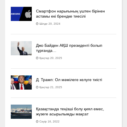
Смартфон нарығының үштен бірінен
астамы екі брендке тиесілі
Шілде 20, 2024
Джо Байден АҚШ президенті болып
тұрғанда…
Қаңтар 20, 2025
Д. Трамп: Ол мәмілеге келуге тиісті
Қаңтар 21, 2025
Қазақстанда теңізші болу қиял емес,
жүзеге асырылымды мақсат
Сәуір 16, 2022