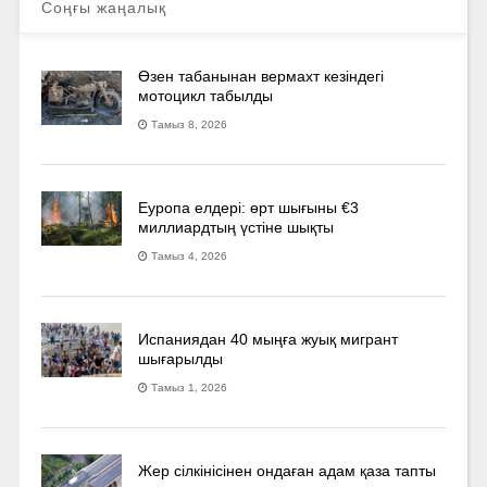
Соңғы жаңалық
Өзен табанынан вермахт кезіндегі
мотоцикл табылды
Тамыз 8, 2026
Еуропа елдері: өрт шығыны €3
миллиардтың үстіне шықты
Тамыз 4, 2026
Испаниядан 40 мыңға жуық мигрант
шығарылды
Тамыз 1, 2026
Жер сілкінісінен ондаған адам қаза тапты