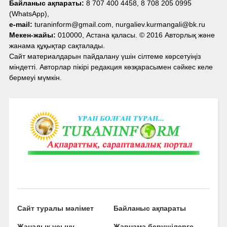
Байланыс ақпараты:
8 707 400 4458, 8 708 205 0995
(WhatsApp),
e-mail:
turaninform@gmail.com, nurgaliev.kurmangali@bk.ru
Мекен-жайы:
010000, Астана қаласы. © 2016 Авторлық және
жанама құқықтар сақталады.
Сайт материалдарын пайдалану үшін сілтеме көрсетуіңіз
міндетті. Авторлар пікірі редакция көзқарасымен сәйкес келе
бермеуі мүмкін.
Сайт туралы мәлімет
Байланыс ақпараты
Жаңалық ұсыну
Жарнама берушілерге