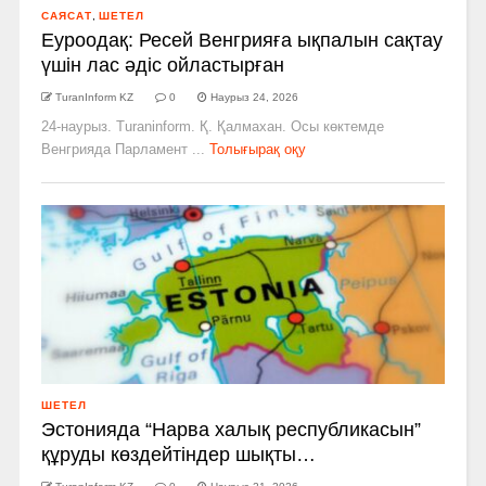
САЯСАТ
,
ШЕТЕЛ
Еуроодақ: Ресей Венгрияға ықпалын сақтау
үшін лас әдіс ойластырған
TuranInform KZ
0
Наурыз 24, 2026
24-наурыз. Turaninform. Қ. Қалмахан. Осы көктемде
Венгрияда Парламент ...
Толығырақ оқу
ШЕТЕЛ
Эстонияда “Нарва халық республикасын”
құруды көздейтіндер шықты…