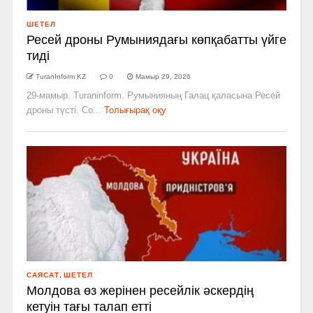
ШЕТЕЛ
Ресей дроны Румыниядағы көпқабатты үйге
тиді
TuranInform KZ
0
Мамыр 29, 2026
29-мамыр. Turaninform. Румынияның Галац қаласына Ресей
дроны түсті. Со...
Толығырақ оқу
САЯСАТ
,
ШЕТЕЛ
Молдова өз жерінен ресейлік әскердің
кетуін тағы талап етті