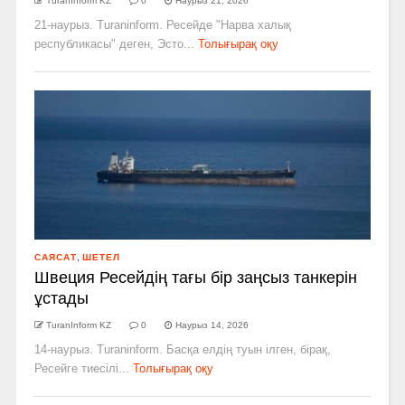
TuranInform KZ
0
Наурыз 21, 2026
21-наурыз. Turaninform. Ресейде "Нарва халық
республикасы" деген, Эсто...
Толығырақ оқу
САЯСАТ
,
ШЕТЕЛ
Швеция Ресейдің тағы бір заңсыз танкерін
ұстады
TuranInform KZ
0
Наурыз 14, 2026
14-наурыз. Turaninform. Басқа елдің туын ілген, бірақ,
Ресейге тиесілі...
Толығырақ оқу