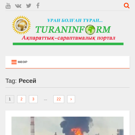
МӘЗІР
Tag:
Ресей
…
1
2
3
22