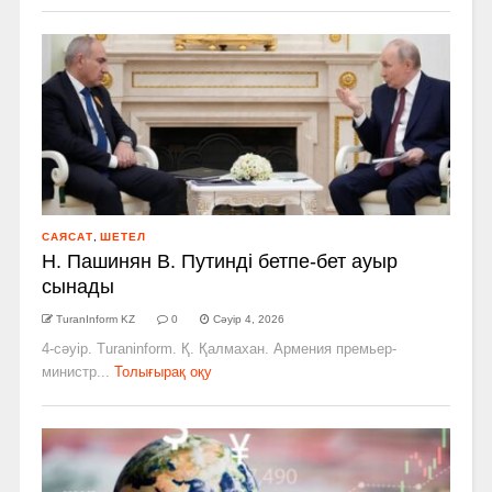
САЯСАТ
,
ШЕТЕЛ
Н. Пашинян В. Путинді бетпе-бет ауыр
сынады
TuranInform KZ
0
Сәуір 4, 2026
4-сәуір. Turaninform. Қ. Қалмахан. Армения премьер-
министр...
Толығырақ оқу