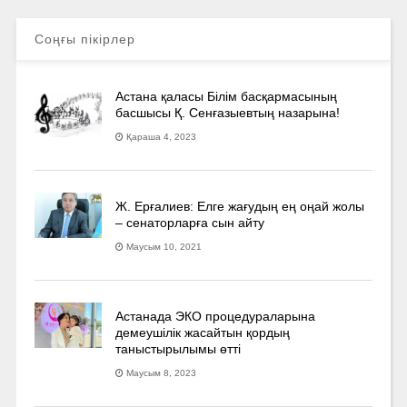
Соңғы пікірлер
Астана қаласы Білім басқармасының
басшысы Қ. Сенғазыевтың назарына!
Қараша 4, 2023
Ж. Ерғалиев: Елге жағудың ең оңай жолы
– сенаторларға сын айту
Маусым 10, 2021
Астанада ЭКО процедураларына
демеушілік жасайтын қордың
таныстырылымы өтті
Маусым 8, 2023