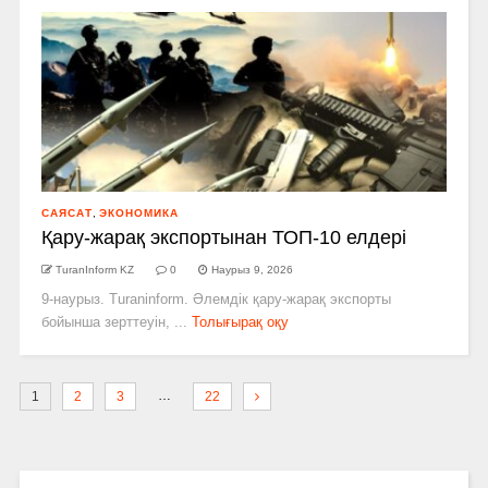
САЯСАТ
,
ЭКОНОМИКА
Қару-жарақ экспортынан ТОП-10 елдері
TuranInform KZ
0
Наурыз 9, 2026
9-наурыз. Turaninform. Әлемдік қару-жарақ экспорты
бойынша зерттеуін, ...
Толығырақ оқу
…
1
2
3
22