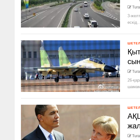
Tura
3-желт
ескід..
ШЕТЕ
Қы
сын
Tura
26-қар
шамаме
ШЕТЕ
АҚШ
жал
Tura