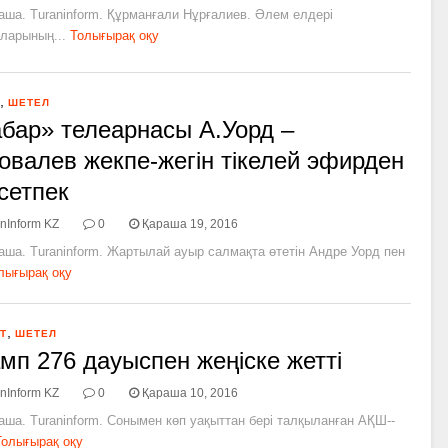
аша. Turaninform. Құрманғали Нұрғалиев. Әлем елдері
ларының...
Толығырақ оқу
,
ШЕТЕЛ
бар» телеарнасы А.Уорд –
овалев жекпе-жегін тікелей эфирден
сетпек
nInform KZ
0
Қараша 19, 2016
аша. Turaninform. Жартылай ауыр салмақта өтетін Андре Уорд пен
лығырақ оқу
,
Т
ШЕТЕЛ
мп 276 дауыспен жеңіске жетті
nInform KZ
0
Қараша 10, 2016
аша. Turaninform. Сонымен көп уақыттан бері талқыланған АҚШ-­
Толығырақ оқу