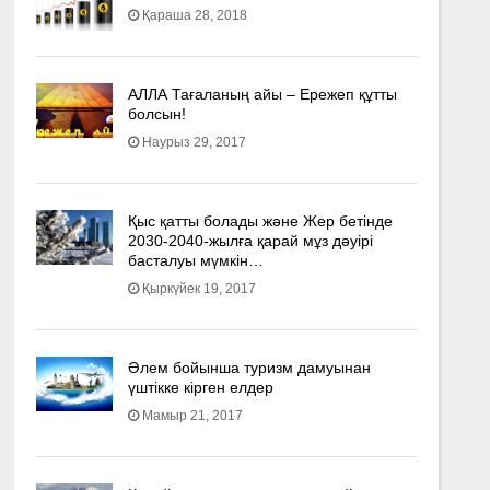
Қараша 28, 2018
АЛЛА Тағаланың айы – Ережеп құтты
болсын!
Наурыз 29, 2017
Қыс қатты болады және Жер бетінде
2030-2040­-жылға қарай мұз дәуірі
басталуы мүмкін…
Қыркүйек 19, 2017
Әлем бойынша туризм дамуынан
үштікке кірген елдер
Мамыр 21, 2017