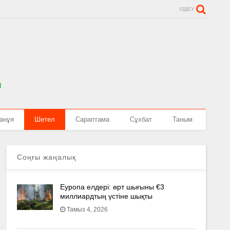
ІЗДЕУ
анұя
Шетел
Сараптама
Сұхбат
Таным
Соңғы жаңалық
Еуропа елдері: өрт шығыны €3
миллиардтың үстіне шықты
Тамыз 4, 2026