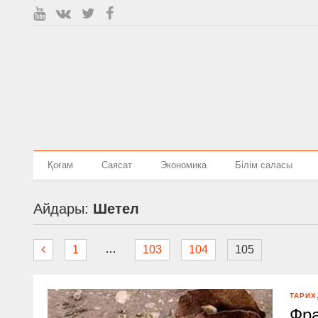
Қоғам
Саясат
Экономика
Білім саласы
Айдары:
Шетел
…
1
103
104
105
ТАРИХ
Фра