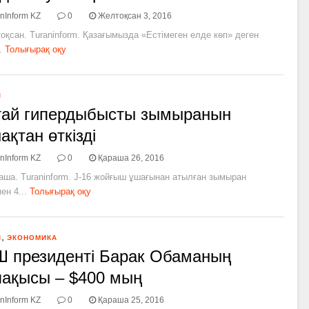
nInform KZ
0
Желтоқсан 3, 2016
оқсан. Turaninform. Қазағымызда «Естімеген елде көп» деген
.
Толығырақ оқу
Л
тай гипердыбысты зымыранын
ақтан өткізді
nInform KZ
0
Қараша 26, 2016
аша. Turaninform. J-16 жойғыш ұшағынан атылған зымыран
н 4...
Толығырақ оқу
,
Л
ЭКОНОМИКА
 президенті Барак Обаманың
ақысы – $400 мың
nInform KZ
0
Қараша 25, 2016