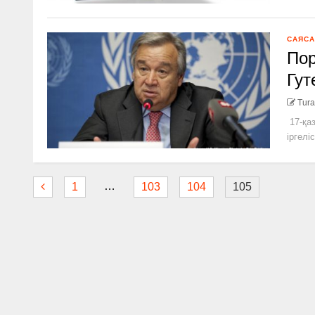
САЯСА
Пор
Гут
Tura
17-қаз
іргелісі
…
1
103
104
105