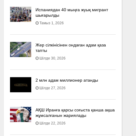
Испаниядан 40 мыңға жуық мигрант
шығарылды
Тамыз 1, 2026
Жер сілкінісінен ондаған адам қаза
тапты
Шілде 30, 2026
2 млн адам миллионер атанды
Шілде 27, 2026
АҚШ Иранға қарсы соғыста қанша ақша
жұмсалғанын жариялады
Шілде 22, 2026