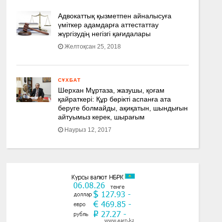
Адвокаттық қызметпен айналысуға
үмiткер адамдарға аттестаттау
жүргізудің негізгі қағидалары
Желтоқсан 25, 2018
СҰХБАТ
Шерхан Мұртаза, жазушы, қоғам
қайраткері: Құр бөрікті аспанға ата
беруге болмайды, ақиқатын, шындығын
айтуымыз керек, шырағым
Наурыз 12, 2017