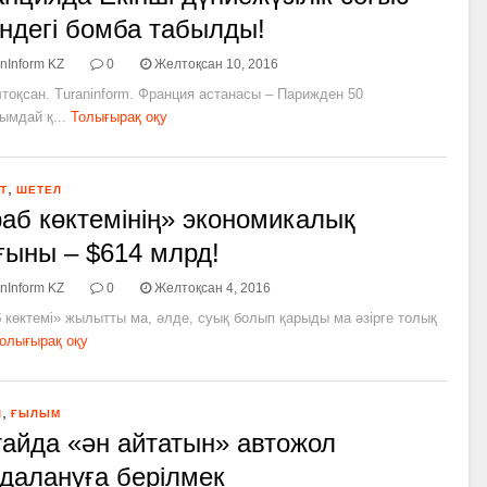
індегі бомба табылды!
nInform KZ
0
Желтоқсан 10, 2016
тоқсан. Turaninform. Франция астанасы – Парижден 50
ымдай қ...
Толығырақ оқу
,
Т
ШЕТЕЛ
аб көктемінің» экономикалық
ыны – $614 млрд!
nInform KZ
0
Желтоқсан 4, 2016
 көктемі» жылытты ма, әлде, суық болып қарыды ма әзірге толық
олығырақ оқу
,
Л
ҒЫЛЫМ
айда «ән айтатын» автожол
далануға берілмек