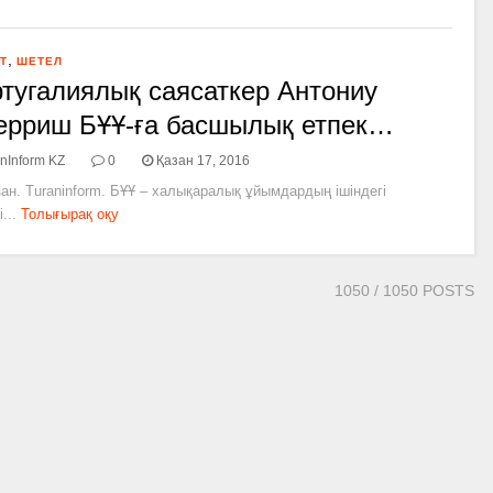
,
Т
ШЕТЕЛ
тугалиялық саясаткер Антониу
ерриш БҰҰ-­ға басшылық етпек…
nInform KZ
0
Қазан 17, 2016
ан. Turaninform. БҰҰ – халықаралық ұйымдардың ішіндегі
...
Толығырақ оқу
1050
/ 1050 POSTS