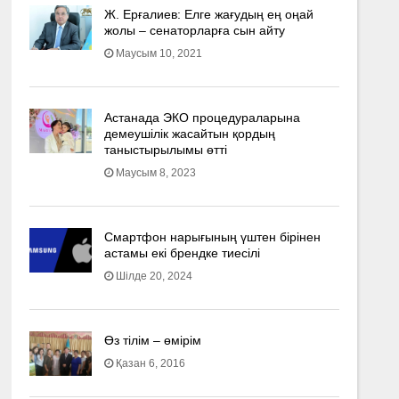
Ж. Ерғалиев: Елге жағудың ең оңай
жолы – сенаторларға сын айту
Маусым 10, 2021
Астанада ЭКО процедураларына
демеушілік жасайтын қордың
таныстырылымы өтті
Маусым 8, 2023
Смартфон нарығының үштен бірінен
астамы екі брендке тиесілі
Шілде 20, 2024
Өз тілім – өмірім
Қазан 6, 2016