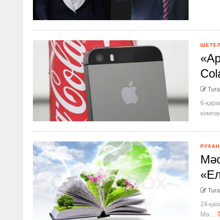
ШЕТЕ
«Ap
Col
Tura
6-қара
компан
РУХАН
Мәс
«Ел
Tura
24-қаз
Мә...