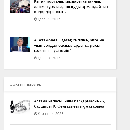
Қытай порталы: қыздары қытайлық
жігітке тұрмысқа шығуды армандайтын
елдердің ондығы
Қазан 5, 2017
А. Атамбаев: “Қазақ билігінің бізге не
үшін сондай басшыларды таңғысы
келетінін түсінемін”
Қазан 7, 2017
Соңғы пікірлер
Астана қаласы Білім басқармасының
басшысы Қ. Сенғазыевтың назарына!
Қараша 4, 2023