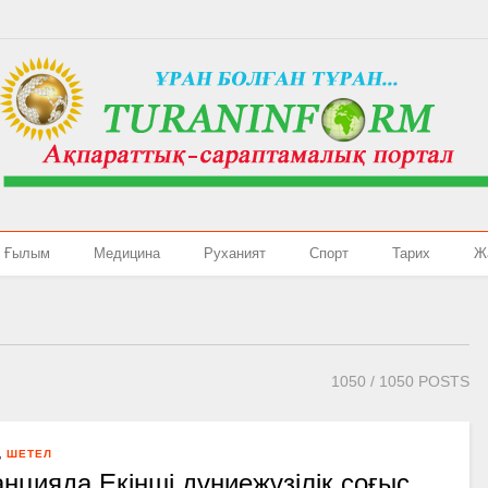
Ғылым
Медицина
Руханият
Спорт
Тарих
Ж
1050
/ 1050 POSTS
,
ШЕТЕЛ
нцияда Екінші дүниежүзілік соғыс