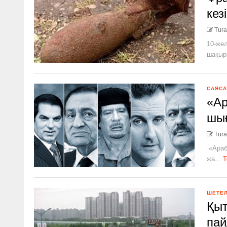
кез
Tura
10-жел
шақыр
САЯСА
«Ар
шығ
Tura
«Араб
жа...
Т
ШЕТЕ
Қыт
пай