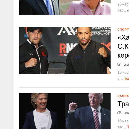
25-қар
басшы
СПОРТ
«Ха
С.К
көр
Tura
19-қар
с...
То
САЯСА
Тра
Tura
10-қар
тағ...