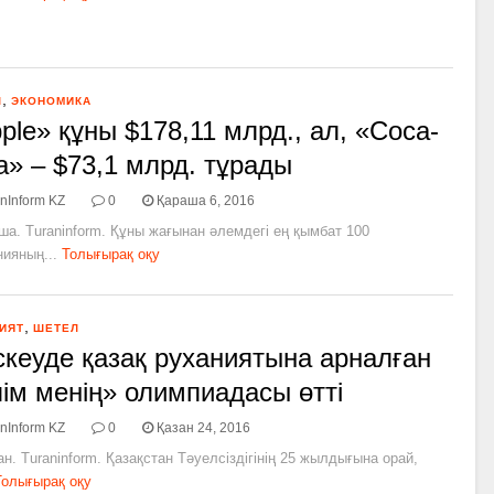
,
Л
ЭКОНОМИКА
ple» құны $178,11 млрд., ал, «Coca-
a» – $73,1 млрд. тұрады
nInform KZ
0
Қараша 6, 2016
ша. Turaninform. Құны жағынан әлемдегі ең қымбат 100
ияның...
Толығырақ оқу
,
ИЯТ
ШЕТЕЛ
кеуде қазақ руханиятына арналған
ім менің» олимпиадасы өтті
nInform KZ
0
Қазан 24, 2016
ан. Turaninform. Қазақстан Тәуелсіздігінің 25 жылдығына орай,
Толығырақ оқу